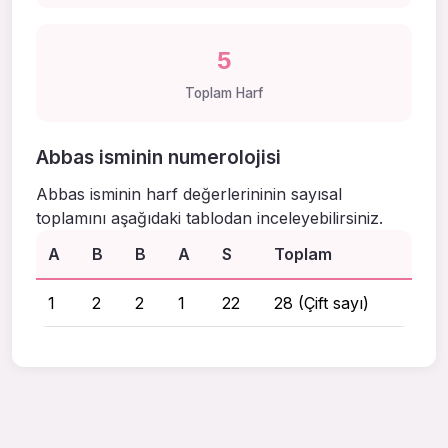
5
Toplam Harf
Abbas isminin numerolojisi
Abbas isminin harf değerlerininin sayısal
toplamını aşağıdaki tablodan inceleyebilirsiniz.
A
B
B
A
S
Toplam
1
2
2
1
22
28 (Çift sayı)