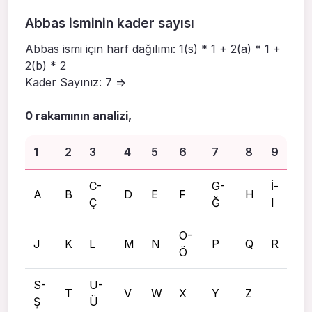
Abbas isminin kader sayısı
Abbas ismi için harf dağılımı: 1(s) * 1 + 2(a) * 1 +
2(b) * 2
Kader Sayınız: 7 =>
0 rakamının analizi,
1
2
3
4
5
6
7
8
9
C-
G-
İ-
A
B
D
E
F
H
Ç
Ğ
I
O-
J
K
L
M
N
P
Q
R
Ö
S-
U-
T
V
W
X
Y
Z
Ş
Ü