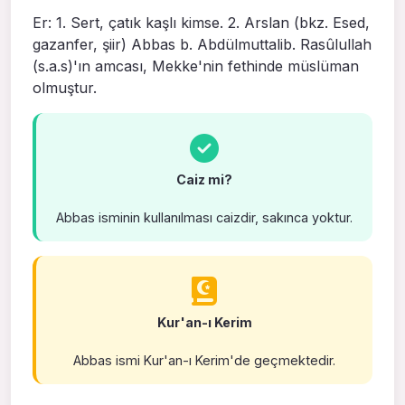
Er: 1. Sert, çatık kaşlı kimse. 2. Arslan (bkz. Esed,
gazanfer, şiir) Abbas b. Abdülmuttalib. Rasûlullah
(s.a.s)'ın amcası, Mek­ke'nin fethinde müslüman
olmuştur.
Caiz mi?
Abbas isminin kullanılması caizdir, sakınca yoktur.
Kur'an-ı Kerim
Abbas ismi Kur'an-ı Kerim'de geçmektedir.