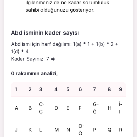
ilgilenmeniz de ne kadar sorumluluk
sahibi olduğunuzu gösteriyor.
Abd isminin kader sayısı
Abd ismi için harf dağılımı: 1(a) * 1 + 1(b) * 2 +
1(d) * 4
Kader Sayınız: 7 =>
0 rakamının analizi,
1
2
3
4
5
6
7
8
9
C-
G-
İ-
A
B
D
E
F
H
Ç
Ğ
I
O-
J
K
L
M
N
P
Q
R
Ö