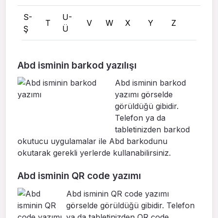
S-
U-
T
V
W
X
Y
Z
Ş
Ü
Abd isminin barkod yazılışı
Abd isminin barkod
yazımı görselde
görüldüğü gibidir.
Telefon ya da
tabletinizden barkod
okutucu uygulamalar ile Abd barkodunu
okutarak gerekli yerlerde kullanabilirsiniz.
Abd isminin QR code yazımı
Abd isminin QR code yazımı
görselde görüldüğü gibidir. Telefon
ya da tabletinizden QR code