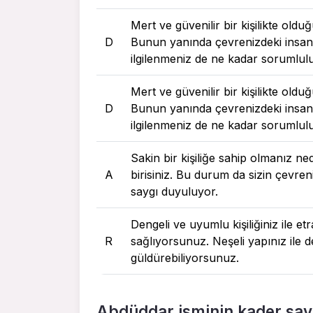
Mert ve güvenilir bir kişilikte old
D
Bunun yanında çevrenizdeki insanla
ilgilenmeniz de ne kadar sorumlul
Mert ve güvenilir bir kişilikte old
D
Bunun yanında çevrenizdeki insanla
ilgilenmeniz de ne kadar sorumlul
Sakin bir kişiliğe sahip olmanız ne
A
birisiniz. Bu durum da sizin çevreni
saygı duyuluyor.
Dengeli ve uyumlu kişiliğiniz ile e
R
sağlıyorsunuz. Neşeli yapınız ile d
güldürebiliyorsunuz.
Abdüddar isminin kader say