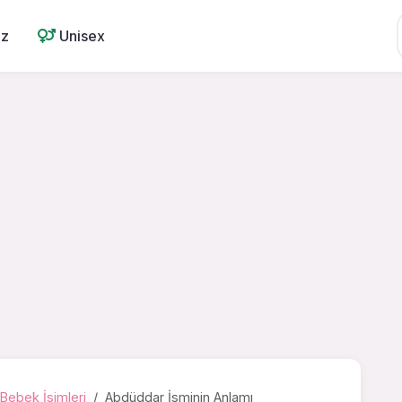
ız
Unisex
Bebek İsimleri
Abdüddar İsminin Anlamı