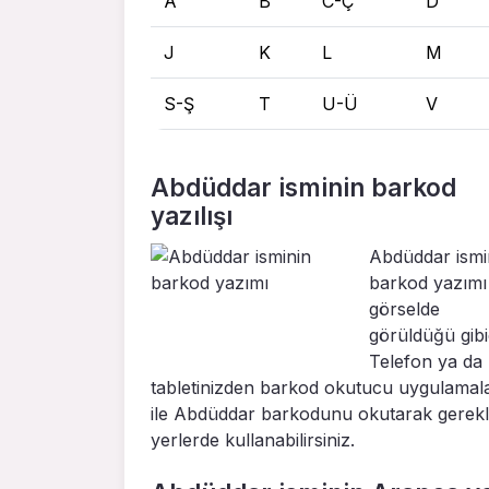
A
B
C-Ç
D
J
K
L
M
S-Ş
T
U-Ü
V
Abdüddar isminin barkod
yazılışı
Abdüddar ismi
barkod yazımı
görselde
görüldüğü gibid
Telefon ya da
tabletinizden barkod okutucu uygulamal
ile Abdüddar barkodunu okutarak gerekl
yerlerde kullanabilirsiniz.