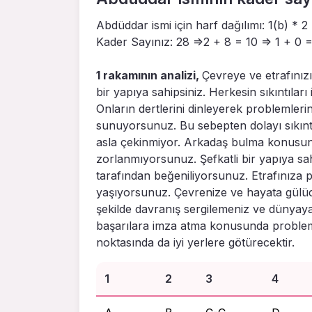
Abdüddar ismi için harf dağılımı: 1(b) * 2 
Kader Sayınız: 28 =>2 + 8 = 10 => 1 + 0 =
1 rakamının analizi,
Çevreye ve etrafınızı
bir yapıya sahipsiniz. Herkesin sıkıntıları
Onların dertlerini dinleyerek problemleri
sunuyorsunuz. Bu sebepten dolayı sıkıntı
asla çekinmiyor. Arkadaş bulma konusunda
zorlanmıyorsunuz. Şefkatli bir yapıya s
tarafından beğeniliyorsunuz. Etrafınıza p
yaşıyorsunuz. Çevrenize ve hayata gülü
şekilde davranış sergilemeniz ve dünyaya 
başarılara imza atma konusunda problem 
noktasında da iyi yerlere götürecektir.
1
2
3
4