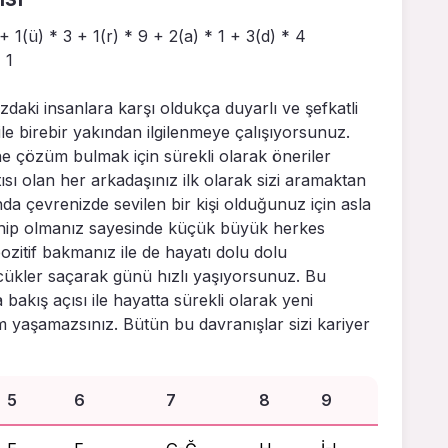
+ 1(ü) * 3 + 1(r) * 9 + 2(a) * 1 + 3(d) * 4
 1
zdaki insanlara karşı oldukça duyarlı ve şefkatli
 ile birebir yakından ilgilenmeye çalışıyorsunuz.
ne çözüm bulmak için sürekli olarak öneriler
sı olan her arkadaşınız ilk olarak sizi aramaktan
 çevrenizde sevilen bir kişi olduğunuz için asla
ahip olmanız sayesinde küçük büyük herkes
ozitif bakmanız ile de hayatı dolu dolu
cükler saçarak günü hızlı yaşıyorsunuz. Bu
bakış açısı ile hayatta sürekli olarak yeni
yaşamazsınız. Bütün bu davranışlar sizi kariyer
5
6
7
8
9