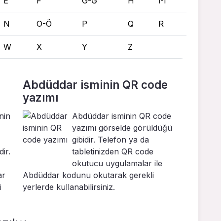
E
F
G-Ğ
H
İ-I
N
O-Ö
P
Q
R
W
X
Y
Z
Abdüddar isminin QR code
yazımı
nin
Abdüddar isminin QR code
yazımı görselde görüldüğü
gibidir. Telefon ya da
ir.
tabletinizden QR code
okutucu uygulamalar ile
ar
Abdüddar kodunu okutarak gerekli
i
yerlerde kullanabilirsiniz.