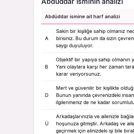
Abdüddar isminin analizi
Abdüddar ismine ait harf analizi
Sakin bir kişiliğe sahip olmanız ne
A
birisiniz. Bu durum da sizin çevreni
saygı duyuluyor.
Objektif bir yapıya sahip olmanın y
B
Yani olaylara karşı her zaman taraf
karar veriyorsunuz.
Mert ve güvenilir bir kişilikte old
D
Bunun yanında çevrenizdeki insanla
ilgilenmeniz de ne kadar sorumlul
Arkadaşlarınızla ve ailenizle bağla
Ü
hoşunuza gitmiştir. Arkadaş ve ail
geçirmek için elinizdeki işi bile bı