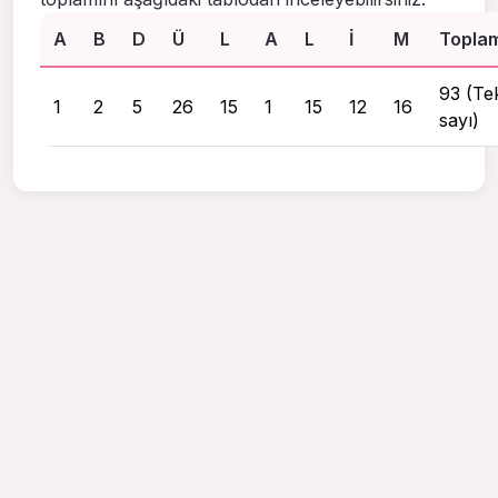
A
B
D
Ü
L
A
L
I
M
Topla
93 (Te
1
2
5
26
15
1
15
12
16
sayı)