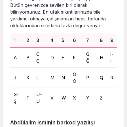
Bütün çevrenizde sevilen biri olarak
biliniyorsunuz. En ufak sıkıntılarınızda bile
yardımcı olmaya çalışmanızın hepsi farkında
olduklarından sizedaha fazla değer veriyor.
1
2
3
4
5
6
7
8
9
C-
G-
İ-
A
B
D
E
F
H
Ç
Ğ
I
O-
J
K
L
M
N
P
Q
R
Ö
S-
U-
T
V
W
X
Y
Z
Ş
Ü
Abdülalim isminin barkod yazılışı