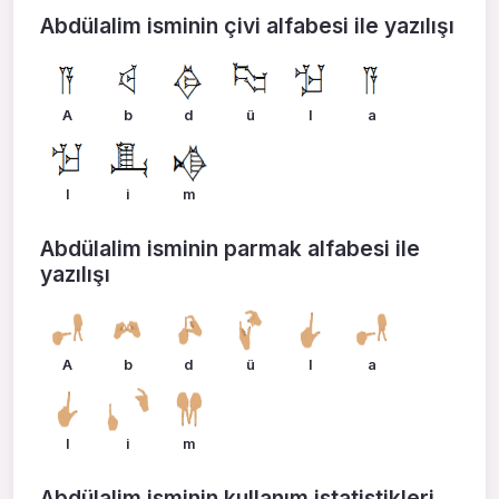
Abdülalim isminin çivi alfabesi ile yazılışı
A
b
d
ü
l
a
l
i
m
Abdülalim isminin parmak alfabesi ile
yazılışı
A
b
d
ü
l
a
l
i
m
Abdülalim isminin kullanım istatistikleri