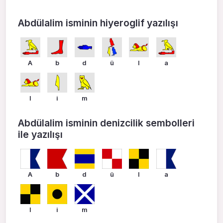
Abdülalim isminin hiyeroglif yazılışı
A
b
d
ü
l
a
l
i
m
Abdülalim isminin denizcilik sembolleri
ile yazılışı
A
b
d
ü
l
a
l
i
m