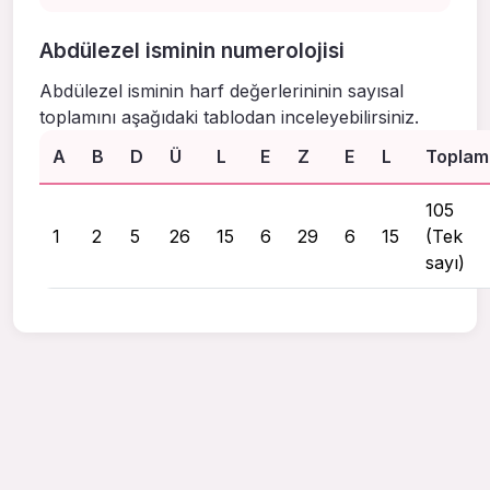
Abdülezel isminin numerolojisi
Abdülezel isminin harf değerlerininin sayısal
toplamını aşağıdaki tablodan inceleyebilirsiniz.
A
B
D
Ü
L
E
Z
E
L
Toplam
105
1
2
5
26
15
6
29
6
15
(Tek
sayı)