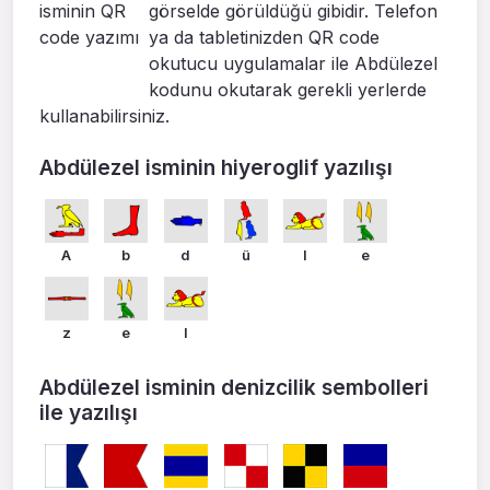
görselde görüldüğü gibidir. Telefon
ya da tabletinizden QR code
okutucu uygulamalar ile Abdülezel
kodunu okutarak gerekli yerlerde
kullanabilirsiniz.
Abdülezel isminin hiyeroglif yazılışı
A
b
d
ü
l
e
z
e
l
Abdülezel isminin denizcilik sembolleri
ile yazılışı