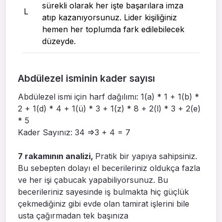
sürekli olarak her işte başarılara imza
L
atıp kazanıyorsunuz. Lider kişiliğiniz
hemen her toplumda fark edilebilecek
düzeyde.
Abdülezel isminin kader sayısı
Abdülezel ismi için harf dağılımı: 1(a) * 1 + 1(b) *
2 + 1(d) * 4 + 1(ü) * 3 + 1(z) * 8 + 2(l) * 3 + 2(e)
* 5
Kader Sayınız: 34 =>3 + 4 = 7
7 rakamının analizi,
Pratik bir yapıya sahipsiniz.
Bu sebepten dolayı el becerileriniz oldukça fazla
ve her işi çabucak yapabiliyorsunuz. Bu
becerileriniz sayesinde iş bulmakta hiç güçlük
çekmediğiniz gibi evde olan tamirat işlerini bile
usta çağırmadan tek başınıza