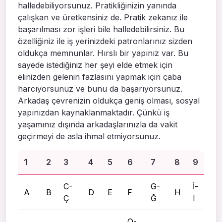
halledebiliyorsunuz. Pratikliğinizin yanında
çalışkan ve üretkensiniz de. Pratik zekanız ile
başarılması zor işleri bile halledebilirsiniz. Bu
özelliğiniz ile iş yerinizdeki patronlarınız sizden
oldukça memnunlar. Hırslı bir yapınız var. Bu
sayede istediğiniz her şeyi elde etmek için
elinizden gelenin fazlasını yapmak için çaba
harcıyorsunuz ve bunu da başarıyorsunuz.
Arkadaş çevrenizin oldukça geniş olması, sosyal
yapınızdan kaynaklanmaktadır. Çünkü iş
yaşamınız dışında arkadaşlarınızla da vakit
geçirmeyi de asla ihmal etmiyorsunuz.
1
2
3
4
5
6
7
8
9
C-
G-
İ-
A
B
D
E
F
H
Ç
Ğ
I
O-