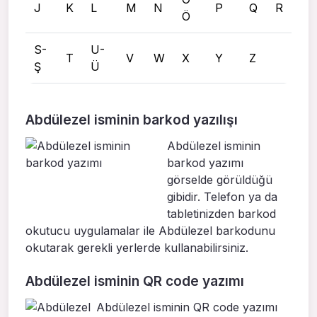
J
K
L
M
N
P
Q
R
Ö
S-
U-
T
V
W
X
Y
Z
Ş
Ü
Abdülezel isminin barkod yazılışı
Abdülezel isminin
barkod yazımı
görselde görüldüğü
gibidir. Telefon ya da
tabletinizden barkod
okutucu uygulamalar ile Abdülezel barkodunu
okutarak gerekli yerlerde kullanabilirsiniz.
Abdülezel isminin QR code yazımı
Abdülezel isminin QR code yazımı