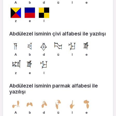
A
b
d
ü
l
e
z
e
l
Abdülezel isminin çivi alfabesi ile yazılışı
A
b
d
ü
l
e
z
e
l
Abdülezel isminin parmak alfabesi ile
yazılışı
A
b
d
ü
l
e