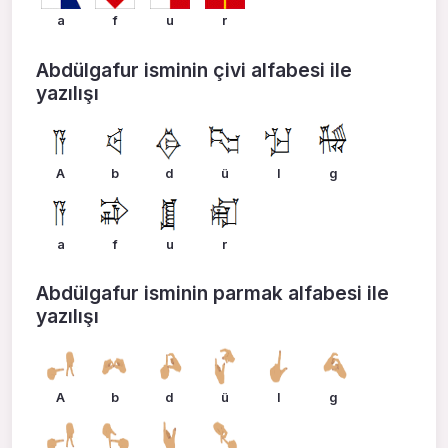
a
f
u
r
Abdülgafur isminin çivi alfabesi ile
yazılışı
A
b
d
ü
l
g
a
f
u
r
Abdülgafur isminin parmak alfabesi ile
yazılışı
A
b
d
ü
l
g