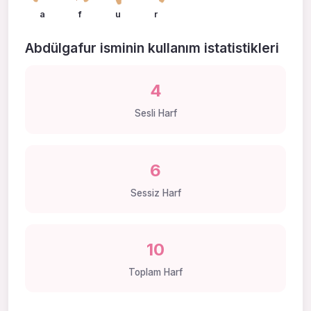
a
f
u
r
Abdülgafur isminin kullanım istatistikleri
4
Sesli Harf
6
Sessiz Harf
10
Toplam Harf