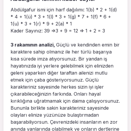
Abdülgafur ismi için harf dağılımı: 1(b) * 2 + 1(d)
* 4 + 1(ü) * 3 + 1(l) * 3 + 1(g) * 7 + 1(f) * 6 +
1(u) * 3 + 1(r) * 9 + 2(a) * 1
Kader Sayınız: 39 =>3 + 9 = 12 => 1 + 2 = 3
3 rakamının analizi,
Güçlü ve kendinden emin bir
karaktere sahip olmanız ile her türlü başarıya
kısa sürede imza atıyorsunuz. Bir yandan iş
hayatınızda iyi yerlere gelebilmek için elinizden
geleni yaparken diğer taraftan ailenizi mutlu
etmek için çaba gösteriyorsunuz. Güçlü
karakteriniz sayesinde herkes sizin iyi işler
çıkarabileceğinizin farkında. Onları hayal
kırıklığına uğratmamak için daima çalışıyorsunuz.
Bununla birlikte sakin karakteriniz sayesinde
olayları elinize yüzünüze bulaştırmadan
başarabiliyorsun. Çevrenizdeki insanların en zor
anında yanlarında olabilmek ve onların dertlerine