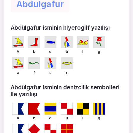
Abdulgafur
Abdülgafur isminin hiyeroglif yazılışı
A
b
d
ü
l
g
a
f
u
r
Abdülgafur isminin denizcilik sembolleri
ile yazılışı
A
b
d
ü
l
g