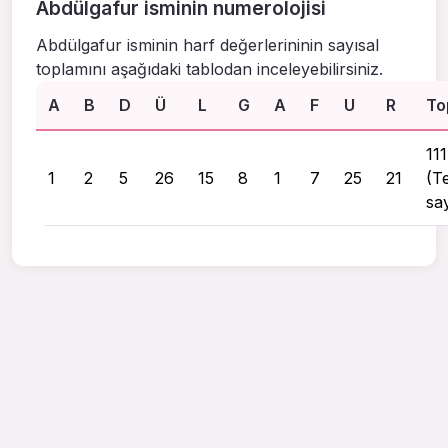
Abdülgafur isminin numerolojisi
Abdülgafur isminin harf değerlerininin sayısal
toplamını aşağıdaki tablodan inceleyebilirsiniz.
A
B
D
Ü
L
G
A
F
U
R
To
111
1
2
5
26
15
8
1
7
25
21
(T
say