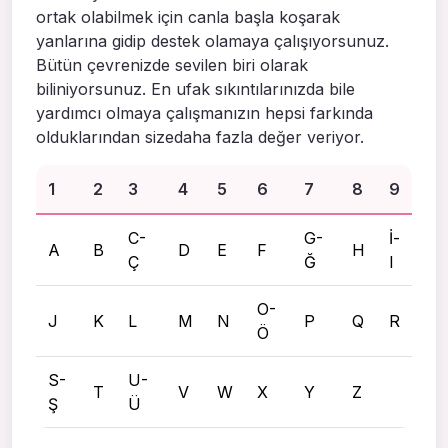
ortak olabilmek için canla başla koşarak
yanlarına gidip destek olamaya çalışıyorsunuz.
Bütün çevrenizde sevilen biri olarak
biliniyorsunuz. En ufak sıkıntılarınızda bile
yardımcı olmaya çalışmanızın hepsi farkında
olduklarından sizedaha fazla değer veriyor.
1
2
3
4
5
6
7
8
9
C-
G-
İ-
A
B
D
E
F
H
Ç
Ğ
I
O-
J
K
L
M
N
P
Q
R
Ö
S-
U-
T
V
W
X
Y
Z
Ş
Ü