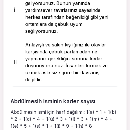
geliyorsunuz. Bunun yanında
I
yardımsever tavırlarınız sayesinde
herkes tarafından beğenildiği gibi yeni
ortamlara da çabuk uyum
sağlıyorsunuz.
Anlayışlı ve sakin kişiliğiniz ile olaylar
karşısında çabuk parlamadan ne
yapmanız gerektiğini sonuna kadar
H
düşünüyorsunuz. İnsanları kırmak ve
üzmek asla size göre bir davranış
değildir.
Abdülmesih isminin kader sayısı
Abdülmesih ismi için harf dağılımı: 1(a) * 1 + 1(b)
* 2 + 1(d) * 4 + 1(ü) * 3 + 1(l) * 3 + 1(m) * 4 +
1(e) * 5 + 1(s) * 1 + 1(i) * 9 + 1(h) * 8