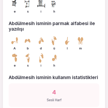
e
s
i
h
Abdülmesih isminin parmak alfabesi ile
yazılışı
A
b
d
ü
l
m
e
s
i
h
Abdülmesih isminin kullanım istatistikleri
4
Sesli Harf