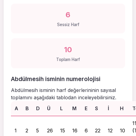
6
Sessiz Harf
10
Toplam Harf
Abdülmesih isminin numerolojisi
Abdülmesih isminin harf değerlerininin sayısal
toplamını aşağıdaki tablodan inceleyebilirsiniz.
A
B
D
Ü
L
M
E
S
I
H
T
1
1
2
5
26
15
16
6
22
12
10
(