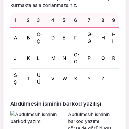
kurmakta asla zorlanmazsınız.
1
2
3
4
5
6
7
8
9
C-
G-
İ-
A
B
D
E
F
H
Ç
Ğ
I
O-
J
K
L
M
N
P
Q
R
Ö
S-
U-
T
V
W
X
Y
Z
Ş
Ü
Abdülmesih isminin barkod yazılışı
Abdülmesih isminin
barkod yazımı
görselde görüldüğü