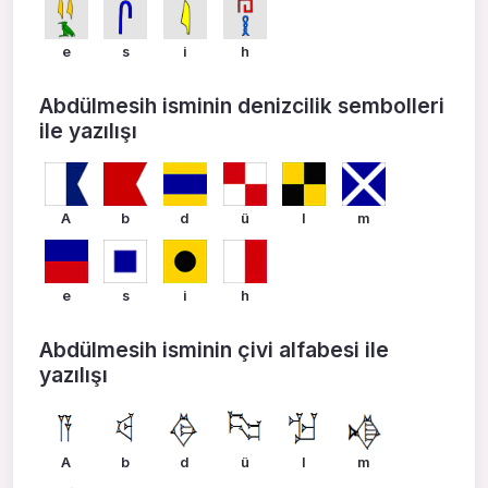
e
s
i
h
Abdülmesih isminin denizcilik sembolleri
ile yazılışı
A
b
d
ü
l
m
e
s
i
h
Abdülmesih isminin çivi alfabesi ile
yazılışı
A
b
d
ü
l
m