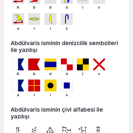
A
b
d
ü
l
v
a
r
i
s
Abdülvaris isminin denizcilik sembolleri
ile yazılışı
A
b
d
ü
l
v
a
r
i
s
Abdülvaris isminin çivi alfabesi ile
yazılışı