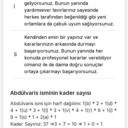
geliyorsunuz. Bunun yanında
I
yardımsever tavırlarınız sayesinde
herkes tarafından beğenildiği gibi yeni
ortamlara da çabuk uyum sağlıyorsunuz.
Kendinden emin bir yapınız var ve
kararlarınızın arkasında durmayı
başarıyorsunuz. Bunun yanında her
S
konuda profesyonel kararlar verebiliyor
olmanız ile de daima doğru sonuçlar
ortaya çıkarmayı başarıyorsunuz.
Abdülvaris isminin kader sayısı
Abdülvaris ismi için harf dağılımı: 1(b) * 2 + 1(d) *
4 + 1(ü) * 3 + 1(l) * 3 + 1(v) * 4 + 1(r) * 9 + 1(i) *
9 + 1(s) * 1 + 2(a) * 1
Kader Sayınız: 37 =>3 + 7 = 10 => 1 + 0 = 1