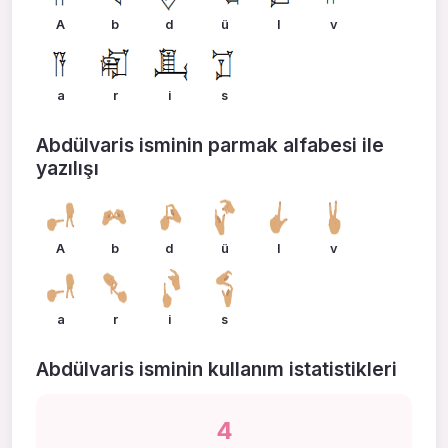
A
b
d
ü
l
v
a
r
i
s
Abdülvaris isminin parmak alfabesi ile
yazılışı
A
b
d
ü
l
v
a
r
i
s
Abdülvaris isminin kullanım istatistikleri
4