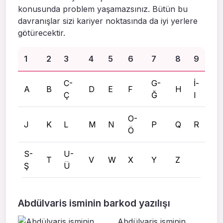
konusunda problem yaşamazsınız. Bütün bu
davranışlar sizi kariyer noktasında da iyi yerlere
götürecektir.
1
2
3
4
5
6
7
8
9
C-
G-
İ-
A
B
D
E
F
H
Ç
Ğ
I
O-
J
K
L
M
N
P
Q
R
Ö
S-
U-
T
V
W
X
Y
Z
Ş
Ü
Abdülvaris isminin barkod yazılışı
Abdülvaris isminin