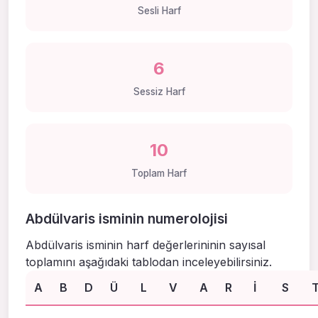
Sesli Harf
6
Sessiz Harf
10
Toplam Harf
Abdülvaris isminin numerolojisi
Abdülvaris isminin harf değerlerininin sayısal
toplamını aşağıdaki tablodan inceleyebilirsiniz.
A
B
D
Ü
L
V
A
R
I
S