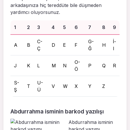
arkadaşınıza hiç tereddüte bile düşmeden
yardımcı oluyorsunuz.
1
2
3
4
5
6
7
8
9
C-
G-
İ-
A
B
D
E
F
H
Ç
Ğ
I
O-
J
K
L
M
N
P
Q
R
Ö
S-
U-
T
V
W
X
Y
Z
Ş
Ü
Abdurrahma isminin barkod yazılışı
Abdurrahma isminin
barkod yazımı