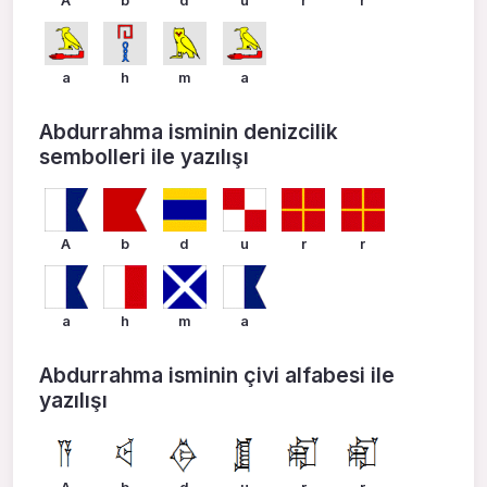
A
b
d
u
r
r
a
h
m
a
Abdurrahma isminin denizcilik
sembolleri ile yazılışı
A
b
d
u
r
r
a
h
m
a
Abdurrahma isminin çivi alfabesi ile
yazılışı