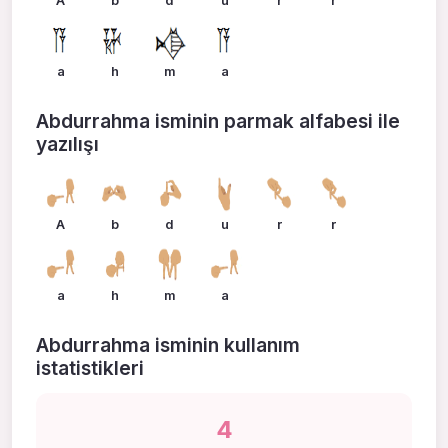
A
b
d
u
r
r
a
h
m
a
Abdurrahma isminin parmak alfabesi ile
yazılışı
A
b
d
u
r
r
a
h
m
a
Abdurrahma isminin kullanım
istatistikleri
4