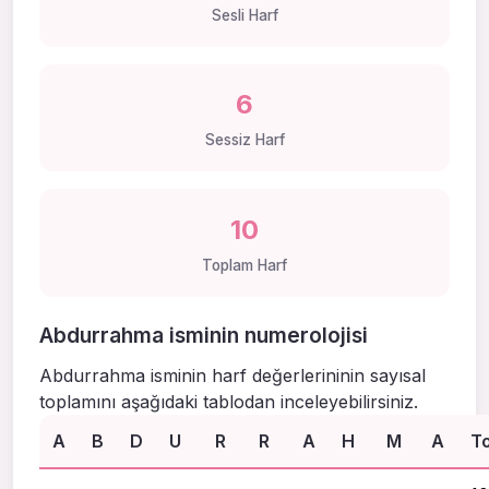
Sesli Harf
6
Sessiz Harf
10
Toplam Harf
Abdurrahma isminin numerolojisi
Abdurrahma isminin harf değerlerininin sayısal
toplamını aşağıdaki tablodan inceleyebilirsiniz.
A
B
D
U
R
R
A
H
M
A
T