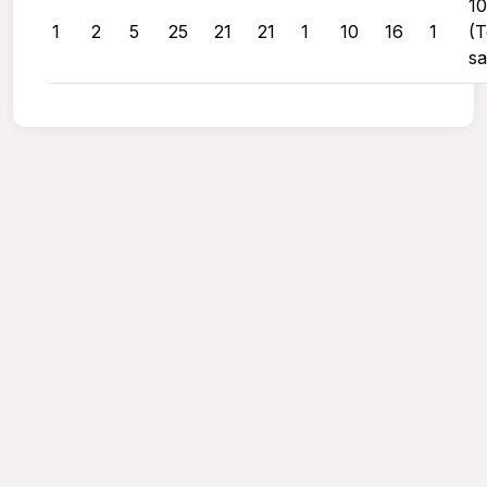
1
1
2
5
25
21
21
1
10
16
1
(T
sa