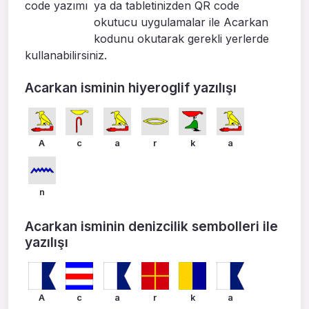
ya da tabletinizden QR code
okutucu uygulamalar ile Acarkan
kodunu okutarak gerekli yerlerde
kullanabilirsiniz.
Acarkan isminin hiyeroglif yazılışı
A
c
a
r
k
a
n
Acarkan isminin denizcilik sembolleri ile
yazılışı
A
c
a
r
k
a