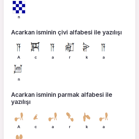
n
Acarkan isminin çivi alfabesi ile yazılışı
A
c
a
r
k
a
n
Acarkan isminin parmak alfabesi ile
yazılışı
A
c
a
r
k
a