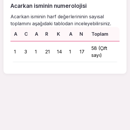
Acarkan isminin numerolojisi
Acarkan isminin harf değerlerininin sayısal
toplamını aşağıdaki tablodan inceleyebilirsiniz.
A
C
A
R
K
A
N
Toplam
58 (Çift
1
3
1
21
14
1
17
sayı)