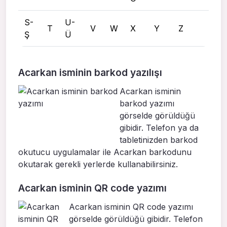
S-
U-
T
V
W
X
Y
Z
Ş
Ü
Acarkan isminin barkod yazılışı
Acarkan isminin
barkod yazımı
görselde görüldüğü
gibidir. Telefon ya da
tabletinizden barkod
okutucu uygulamalar ile Acarkan barkodunu
okutarak gerekli yerlerde kullanabilirsiniz.
Acarkan isminin QR code yazımı
Acarkan isminin QR code yazımı
görselde görüldüğü gibidir. Telefon