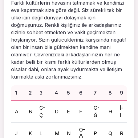
Farklı kültürlerin havasını tatmamak ve kendinizi
eve kapatmak size göre değil. Siz sürekli tek bir
ülke için değil dünyayı dolaşmak için
doğmuşunuz. Renkli kişiliğiniz ile arkadaşlarınız
sizinle sohbet etmekten ve vakit geçirmekten
hoşlanıyor. Sizin gülücükleriniz karşısında negatif
olan bir insan bile gülmekten kendine mani
olamıyor. Çevrenizdeki arkadaşlarınızın her ne
kadar belli bir kısmı farklı kültürlerden olmuş
olsalar dahi, onlara ayak uydurmakta ve iletişim
kurmakta asla zorlanmazsınız.
1
2
3
4
5
6
7
8
9
C-
G-
İ-
A
B
D
E
F
H
Ç
Ğ
I
O-
J
K
L
M
N
P
Q
R
Ö