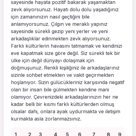
sayesinde hayata pozitif bakarak yaşamaktan
zevk alıyorsunuz. Hayatı dolu dolu yaşadığınız
için zamanınızın nasıl geçtiğini bile
anlamıyorsunuz. Çılgın ve meraklı yapınız
sayesinde sürekli gezip yeni yerler ve yeni
arkadaşlıklar edinmekten zevk alıyorsunuz.
Farklı kültürlerin havasını tatmamak ve kendinizi
eve kapatmak size göre değil. Siz sürekli tek bir
ülke için değil dünyayı dolaşmak için
doğmuşunuz. Renkli kişiliğiniz ile arkadaşlarınız
sizinle sohbet etmekten ve vakit geçirmekten
hoşlanıyor. Sizin gülücükleriniz karşısında negatif
olan bir insan bile gülmekten kendine mani
olamıyor. Çevrenizdeki arkadaşlarınızın her ne
kadar belli bir kısmı farklı kültürlerden olmuş
olsalar dahi, onlara ayak uydurmakta ve iletişim
kurmakta asla zorlanmazsınız.
1
2
3
4
5
6
7
8
9