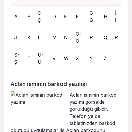
C-
G-
İ-
A
B
D
E
F
H
Ç
Ğ
I
O-
J
K
L
M
N
P
Q
R
Ö
S-
U-
T
V
W
X
Y
Z
Ş
Ü
Aclan isminin barkod yazılışı
Aclan isminin barkod
yazımı görselde
görüldüğü gibidir.
Telefon ya da
tabletinizden barkod
okutucu uygulamalar ile Aclan barkodunu