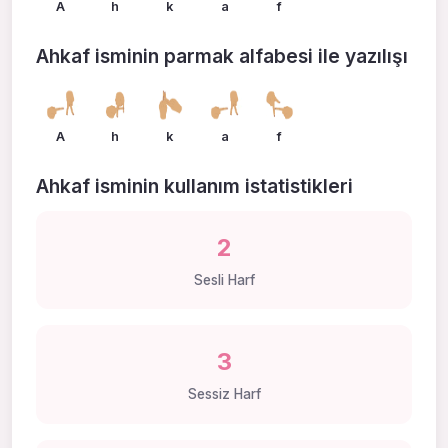
A
h
k
a
f
Ahkaf isminin parmak alfabesi ile yazılışı
A
h
k
a
f
Ahkaf isminin kullanım istatistikleri
2
Sesli Harf
3
Sessiz Harf