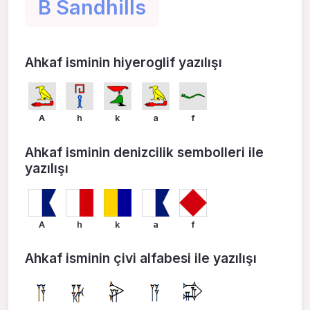
В Sandhills
Ahkaf isminin hiyeroglif yazılışı
A
h
k
a
f
Ahkaf isminin denizcilik sembolleri ile
yazılışı
A
h
k
a
f
Ahkaf isminin çivi alfabesi ile yazılışı