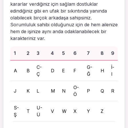
kararlar verdiğiniz için sağlam dostluklar
edindiğiniz gibi en ufak bir sıkıntında yanında
olabilecek birçok arkadaşa sahipsiniz.
Sorumluluk sahibi olduğunuz için de hem ailenize
hem de işinize aynı anda odaklanabilecek bir
karakteriniz var.
1
2
3
4
5
6
7
8
9
C-
G-
İ-
A
B
D
E
F
H
Ç
Ğ
I
O-
J
K
L
M
N
P
Q
R
Ö
S-
U-
T
V
W
X
Y
Z
Ş
Ü