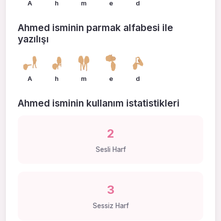
A
h
m
e
d
Ahmed isminin parmak alfabesi ile
yazılışı
A
h
m
e
d
Ahmed isminin kullanım istatistikleri
2
Sesli Harf
3
Sessiz Harf