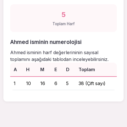
5
Toplam Harf
Ahmed isminin numerolojisi
Ahmed isminin harf değerlerininin sayısal
toplamını aşağıdaki tablodan inceleyebilirsiniz.
A
H
M
E
D
Toplam
1
10
16
6
5
38 (Çift sayı)