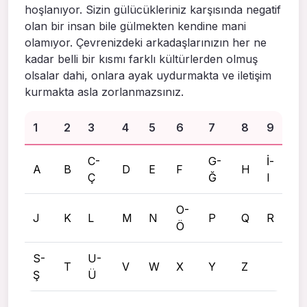
hoşlanıyor. Sizin gülücükleriniz karşısında negatif
olan bir insan bile gülmekten kendine mani
olamıyor. Çevrenizdeki arkadaşlarınızın her ne
kadar belli bir kısmı farklı kültürlerden olmuş
olsalar dahi, onlara ayak uydurmakta ve iletişim
kurmakta asla zorlanmazsınız.
1
2
3
4
5
6
7
8
9
C-
G-
İ-
A
B
D
E
F
H
Ç
Ğ
I
O-
J
K
L
M
N
P
Q
R
Ö
S-
U-
T
V
W
X
Y
Z
Ş
Ü