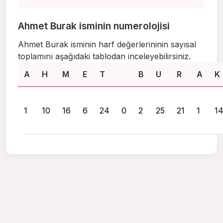
Ahmet Burak isminin numerolojisi
Ahmet Burak isminin harf değerlerininin sayısal
toplamını aşağıdaki tablodan inceleyebilirsiniz.
A
H
M
E
T
B
U
R
A
K
1
10
16
6
24
0
2
25
21
1
1