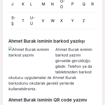
O-
J
K
L
M
N
P
Q
R
Ö
S-
U-
T
V
W
X
Y
Z
Ş
Ü
Ahmet Burak isminin barkod yazılışı
Ahmet Burak isminin
barkod yazımı
görselde görüldüğü
gibidir. Telefon ya da
tabletinizden barkod
okutucu uygulamalar ile Ahmet Burak
barkodunu okutarak gerekli yerlerde
kullanabilirsiniz.
Ahmet Burak isminin QR code yazımı