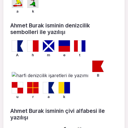
a
k
Ahmet Burak isminin denizcilik
sembolleri ile yazılışı
A
h
m
e
t
B
u
r
a
k
Ahmet Burak isminin çivi alfabesi ile
yazılışı