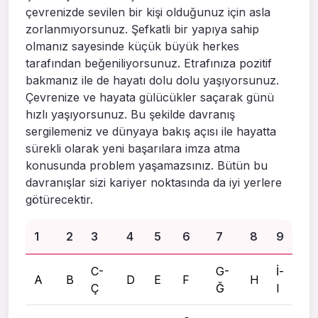
çevrenizde sevilen bir kişi olduğunuz için asla
zorlanmıyorsunuz. Şefkatli bir yapıya sahip
olmanız sayesinde küçük büyük herkes
tarafından beğeniliyorsunuz. Etrafınıza pozitif
bakmanız ile de hayatı dolu dolu yaşıyorsunuz.
Çevrenize ve hayata gülücükler saçarak günü
hızlı yaşıyorsunuz. Bu şekilde davranış
sergilemeniz ve dünyaya bakış açısı ile hayatta
sürekli olarak yeni başarılara imza atma
konusunda problem yaşamazsınız. Bütün bu
davranışlar sizi kariyer noktasında da iyi yerlere
götürecektir.
1
2
3
4
5
6
7
8
9
C-
G-
İ-
A
B
D
E
F
H
Ç
Ğ
I