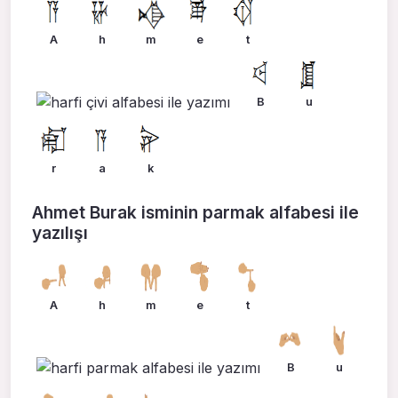
A
h
m
e
t
B
u
r
a
k
Ahmet Burak isminin parmak alfabesi ile
yazılışı
A
h
m
e
t
B
u