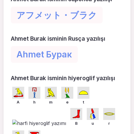
アフメット・ブラク
Ahmet Burak isminin Rusça yazılışı
Ahmet Бурак
Ahmet Burak isminin hiyeroglif yazılışı
A
h
m
e
t
B
u
r