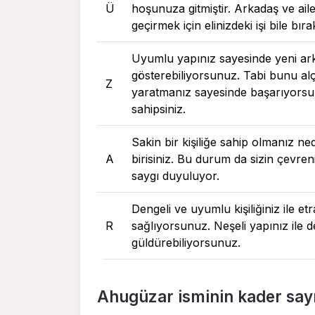
Ü
hoşunuza gitmiştir. Arkadaş ve ail
geçirmek için elinizdeki işi bile bı
Uyumlu yapınız sayesinde yeni ar
gösterebiliyorsunuz. Tabi bunu a
Z
yaratmanız sayesinde başarıyorsun
sahipsiniz.
Sakin bir kişiliğe sahip olmanız ne
A
birisiniz. Bu durum da sizin çevreni
saygı duyuluyor.
Dengeli ve uyumlu kişiliğiniz ile e
R
sağlıyorsunuz. Neşeli yapınız ile d
güldürebiliyorsunuz.
Ahugüzar isminin kader sayı