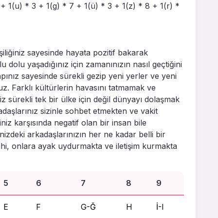
+ 1(u) * 3 + 1(g) * 7 + 1(ü) * 3 + 1(z) * 8 + 1(r) *
işiliğiniz sayesinde hayata pozitif bakarak
 dolu yaşadığınız için zamanınızın nasıl geçtiğini
pınız sayesinde sürekli gezip yeni yerler ve yeni
z. Farklı kültürlerin havasını tatmamak ve
z sürekli tek bir ülke için değil dünyayı dolaşmak
kadaşlarınız sizinle sohbet etmekten ve vakit
iz karşısında negatif olan bir insan bile
zdeki arkadaşlarınızın her ne kadar belli bir
dahi, onlara ayak uydurmakta ve iletişim kurmakta
5
6
7
8
9
E
F
G-Ğ
H
İ-I