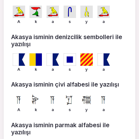
A
k
a
s
y
a
Akasya isminin denizcilik sembolleri ile
yazılışı
A
k
a
s
y
a
Akasya isminin çivi alfabesi ile yazılışı
A
k
a
s
y
a
Akasya isminin parmak alfabesi ile
yazılışı