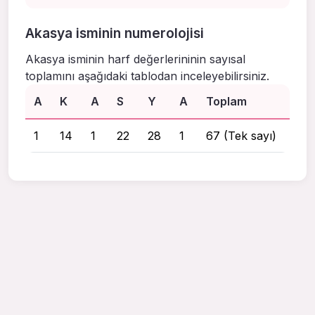
Akasya isminin numerolojisi
Akasya isminin harf değerlerininin sayısal
toplamını aşağıdaki tablodan inceleyebilirsiniz.
A
K
A
S
Y
A
Toplam
1
14
1
22
28
1
67 (Tek sayı)