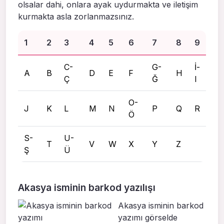
olsalar dahi, onlara ayak uydurmakta ve iletişim
kurmakta asla zorlanmazsınız.
1
2
3
4
5
6
7
8
9
C-
G-
İ-
A
B
D
E
F
H
Ç
Ğ
I
O-
J
K
L
M
N
P
Q
R
Ö
S-
U-
T
V
W
X
Y
Z
Ş
Ü
Akasya isminin barkod yazılışı
Akasya isminin barkod
yazımı görselde