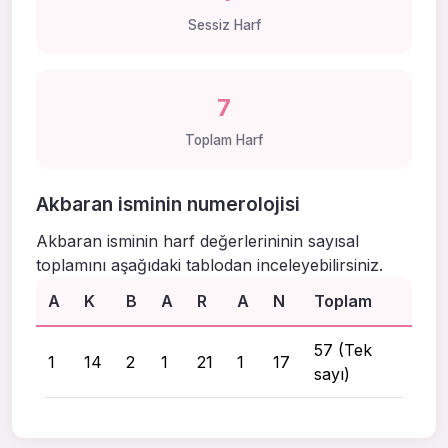
Sessiz Harf
7
Toplam Harf
Akbaran isminin numerolojisi
Akbaran isminin harf değerlerininin sayısal
toplamını aşağıdaki tablodan inceleyebilirsiniz.
A
K
B
A
R
A
N
Toplam
57 (Tek
1
14
2
1
21
1
17
sayı)