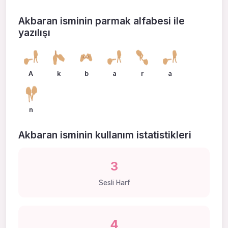
Akbaran isminin parmak alfabesi ile
yazılışı
A
k
b
a
r
a
n
Akbaran isminin kullanım istatistikleri
3
Sesli Harf
4