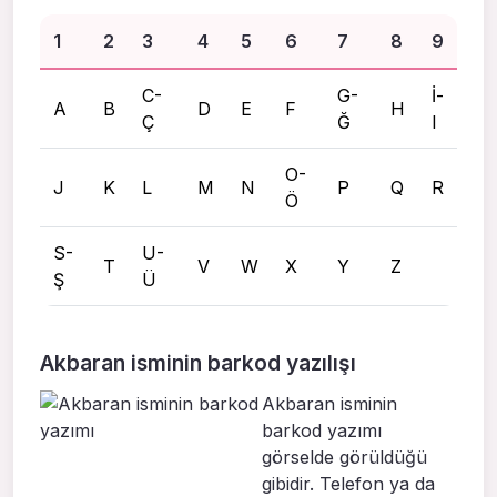
1
2
3
4
5
6
7
8
9
C-
G-
İ-
A
B
D
E
F
H
Ç
Ğ
I
O-
J
K
L
M
N
P
Q
R
Ö
S-
U-
T
V
W
X
Y
Z
Ş
Ü
Akbaran isminin barkod yazılışı
Akbaran isminin
barkod yazımı
görselde görüldüğü
gibidir. Telefon ya da