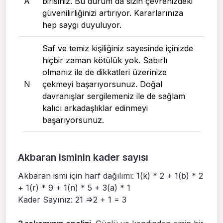
A
birisiniz. Bu durum da sizin çevrenizdeki
güvenilirliğinizi artırıyor. Kararlarınıza
hep saygı duyuluyor.
Saf ve temiz kişiliğiniz sayesinde içinizde
hiçbir zaman kötülük yok. Sabırlı
olmanız ile de dikkatleri üzerinize
N
çekmeyi başarıyorsunuz. Doğal
davranışlar sergilemeniz ile de sağlam
kalıcı arkadaşlıklar edinmeyi
başarıyorsunuz.
Akbaran isminin kader sayısı
Akbaran ismi için harf dağılımı: 1(k) * 2 + 1(b) * 2
+ 1(r) * 9 + 1(n) * 5 + 3(a) * 1
Kader Sayınız: 21 =>2 + 1 = 3