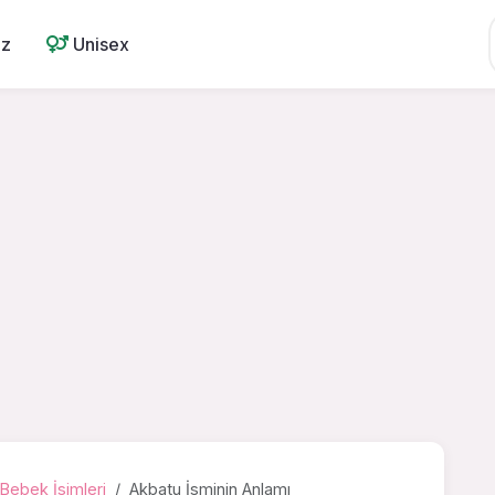
ız
Unisex
Bebek İsimleri
Akbatu İsminin Anlamı