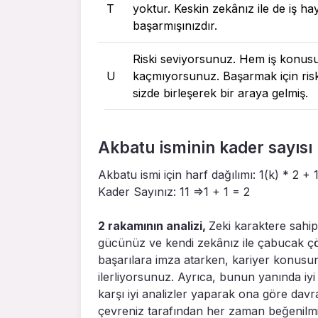
T
yoktur. Keskin zekânız ile de iş h
başarmışınızdır.
Riski seviyorsunuz. Hem iş konus
U
kaçmıyorsunuz. Başarmak için ris
sizde birleşerek bir araya gelmiş.
Akbatu isminin kader sayısı
Akbatu ismi için harf dağılımı: 1(k) * 2 + 1
Kader Sayınız: 11 =>1 + 1 = 2
2 rakamının analizi,
Zeki karaktere sahip
gücünüz ve kendi zekânız ile çabucak çö
başarılara imza atarken, kariyer konusun
ilerliyorsunuz. Ayrıca, bunun yanında iyi
karşı iyi analizler yaparak ona göre davra
çevreniz tarafından her zaman beğenilmiş