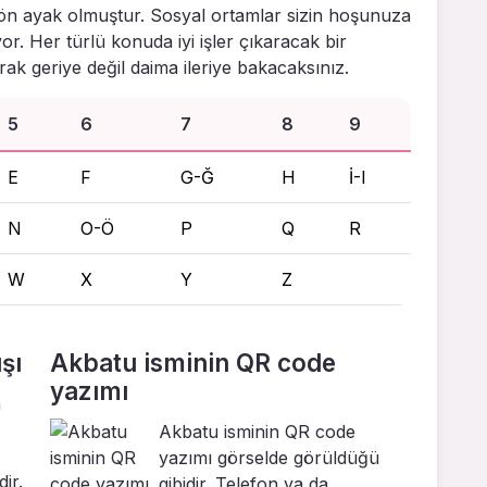
ön ayak olmuştur. Sosyal ortamlar sizin hoşunuza
iyor. Her türlü konuda iyi işler çıkaracak bir
ak geriye değil daima ileriye bakacaksınız.
5
6
7
8
9
E
F
G-Ğ
H
İ-I
N
O-Ö
P
Q
R
W
X
Y
Z
şı
Akbatu isminin QR code
yazımı
n
Akbatu isminin QR code
yazımı görselde görüldüğü
ir.
gibidir. Telefon ya da