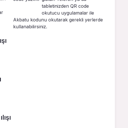
tabletinizden QR code
ar
okutucu uygulamalar ile
Akbatu kodunu okutarak gerekli yerlerde
kullanabilirsiniz.
ışı
ı
lışı