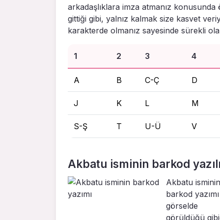
arkadaşlıklara imza atmanız konusunda 
gittiği gibi, yalnız kalmak size kasvet ver
karakterde olmanız sayesinde sürekli olar
1
2
3
4
A
B
C-Ç
D
J
K
L
M
S-Ş
T
U-Ü
V
Akbatu isminin barkod yazılı
Akbatu ismini
barkod yazımı
görselde
görüldüğü gibid