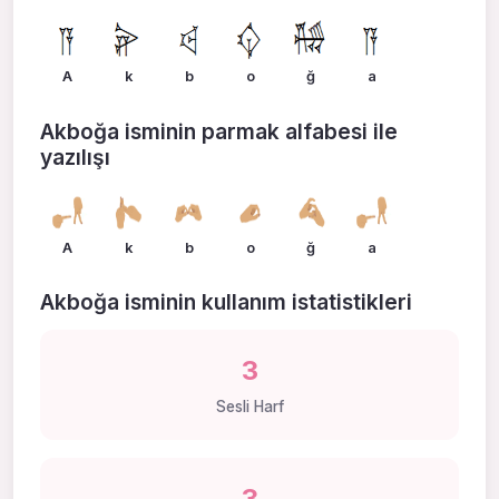
A
k
b
o
ğ
a
Akboğa isminin parmak alfabesi ile
yazılışı
A
k
b
o
ğ
a
Akboğa isminin kullanım istatistikleri
3
Sesli Harf
3