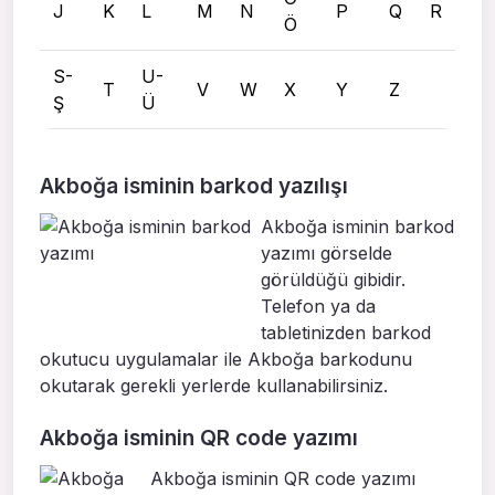
J
K
L
M
N
P
Q
R
Ö
S-
U-
T
V
W
X
Y
Z
Ş
Ü
Akboğa isminin barkod yazılışı
Akboğa isminin barkod
yazımı görselde
görüldüğü gibidir.
Telefon ya da
tabletinizden barkod
okutucu uygulamalar ile Akboğa barkodunu
okutarak gerekli yerlerde kullanabilirsiniz.
Akboğa isminin QR code yazımı
Akboğa isminin QR code yazımı