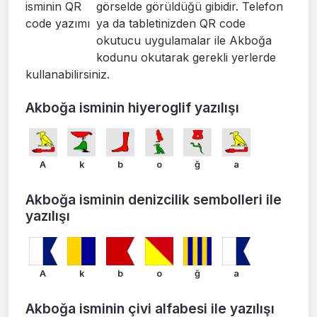
görselde görüldüğü gibidir. Telefon
ya da tabletinizden QR code
okutucu uygulamalar ile Akboğa
kodunu okutarak gerekli yerlerde
kullanabilirsiniz.
Akboğa isminin hiyeroglif yazılışı
A
k
b
o
ğ
a
Akboğa isminin denizcilik sembolleri ile
yazılışı
A
k
b
o
ğ
a
Akboğa isminin çivi alfabesi ile yazılışı