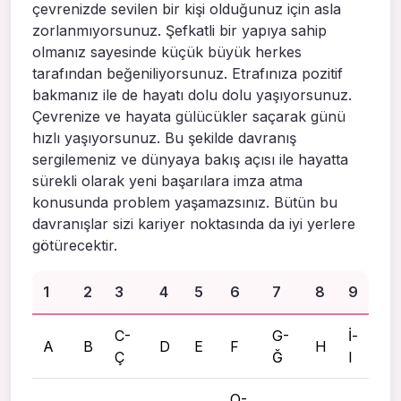
çevrenizde sevilen bir kişi olduğunuz için asla
zorlanmıyorsunuz. Şefkatli bir yapıya sahip
olmanız sayesinde küçük büyük herkes
tarafından beğeniliyorsunuz. Etrafınıza pozitif
bakmanız ile de hayatı dolu dolu yaşıyorsunuz.
Çevrenize ve hayata gülücükler saçarak günü
hızlı yaşıyorsunuz. Bu şekilde davranış
sergilemeniz ve dünyaya bakış açısı ile hayatta
sürekli olarak yeni başarılara imza atma
konusunda problem yaşamazsınız. Bütün bu
davranışlar sizi kariyer noktasında da iyi yerlere
götürecektir.
1
2
3
4
5
6
7
8
9
C-
G-
İ-
A
B
D
E
F
H
Ç
Ğ
I
O-