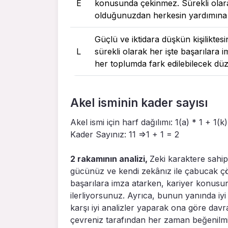
E
konusunda çekinmez. Sürekli olarak
olduğunuzdan herkesin yardımına
Güçlü ve iktidara düşkün kişiliktes
L
sürekli olarak her işte başarılara 
her toplumda fark edilebilecek dü
Akel isminin kader sayısı
Akel ismi için harf dağılımı: 1(a) * 1 + 1(k)
Kader Sayınız: 11 =>1 + 1 = 2
2 rakamının analizi,
Zeki karaktere sahip
gücünüz ve kendi zekânız ile çabucak çö
başarılara imza atarken, kariyer konusun
ilerliyorsunuz. Ayrıca, bunun yanında iyi
karşı iyi analizler yaparak ona göre davra
çevreniz tarafından her zaman beğenilmiş