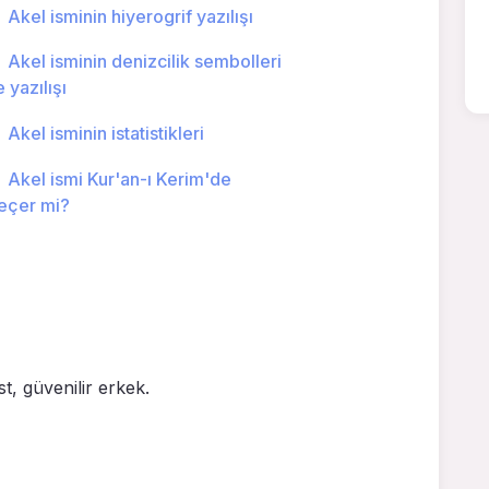
Akel isminin hiyerogrif yazılışı
Akel isminin denizcilik sembolleri
e yazılışı
Akel isminin istatistikleri
Akel ismi Kur'an-ı Kerim'de
eçer mi?
t, güvenilir er­kek.