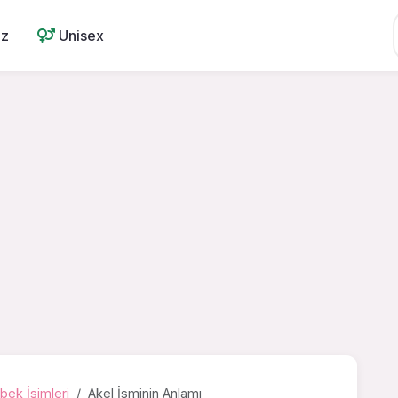
ız
Unisex
bek İsimleri
Akel İsminin Anlamı