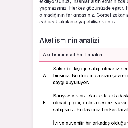
etkiliyorsunuz, insanlar sizin etrafınızd
yapmazsınız. Herkes gözünüzde eşittir. 
olmadığının farkındasınız. Görsel zekanız
çabucak algılama yapabiliyorsunuz.
Akel isminin analizi
Akel ismine ait harf analizi
Sakin bir kişiliğe sahip olmanız ne
A
birisiniz. Bu durum da sizin çevreni
saygı duyuluyor.
Barışseversiniz. Yani asla arkadaşla
K
olmadığı gibi, onlara sesinizi yükse
sahipsiniz. Bu tavrınız herkes tara
İyi ve güvenilir bir arkadaş olduğ