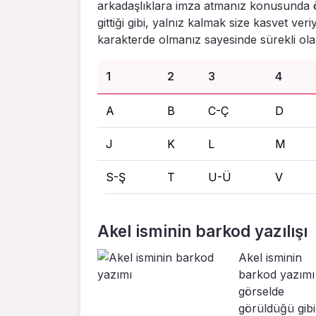
arkadaşlıklara imza atmanız konusunda 
gittiği gibi, yalnız kalmak size kasvet ver
karakterde olmanız sayesinde sürekli olar
1
2
3
4
A
B
C-Ç
D
J
K
L
M
S-Ş
T
U-Ü
V
Akel isminin barkod yazılışı
Akel isminin
barkod yazımı
görselde
görüldüğü gibid