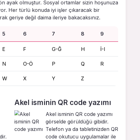
ön ayak olmuştur. Sosyal ortamlar sizin hoşunuza
iyor. Her türlü konuda iyi işler çıkaracak bir
ak geriye değil daima ileriye bakacaksınız.
5
6
7
8
9
E
F
G-Ğ
H
İ-I
N
O-Ö
P
Q
R
W
X
Y
Z
Akel isminin QR code yazımı
Akel isminin QR code yazımı
görselde görüldüğü gibidir.
Telefon ya da tabletinizden QR
ir.
code okutucu uygulamalar ile