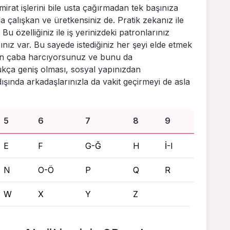
mirat işlerini bile usta çağırmadan tek başınıza
da çalışkan ve üretkensiniz de. Pratik zekanız ile
. Bu özelliğiniz ile iş yerinizdeki patronlarınız
nız var. Bu sayede istediğiniz her şeyi elde etmek
için çaba harcıyorsunuz ve bunu da
kça geniş olması, sosyal yapınızdan
şında arkadaşlarınızla da vakit geçirmeyi de asla
5
6
7
8
9
E
F
G-Ğ
H
İ-I
N
O-Ö
P
Q
R
W
X
Y
Z