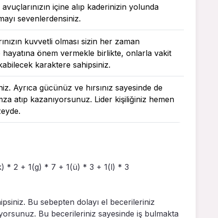
 avuçlarınızın içine alıp kaderinizin yolunda
tmayı sevenlerdensiniz.
rınızın kuvvetli olması sizin her zaman
e hayatına önem vermekle birlikte, onlarla vakit
rakabilecek karaktere sahipsiniz.
iniz. Ayrıca gücünüz ve hırsınız sayesinde de
imza atıp kazanıyorsunuz. Lider kişiliğiniz hemen
zeyde.
k) * 2 + 1(g) * 7 + 1(ü) * 3 + 1(l) * 3
ipsiniz. Bu sebepten dolayı el becerileriniz
iyorsunuz. Bu becerileriniz sayesinde iş bulmakta