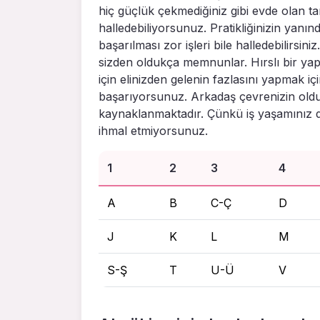
hiç güçlük çekmediğiniz gibi evde olan ta
halledebiliyorsunuz. Pratikliğinizin yanın
başarılması zor işleri bile halledebilirsiniz
sizden oldukça memnunlar. Hırslı bir yapı
için elinizden gelenin fazlasını yapmak 
başarıyorsunuz. Arkadaş çevrenizin oldu
kaynaklanmaktadır. Çünkü iş yaşamınız dı
ihmal etmiyorsunuz.
1
2
3
4
A
B
C-Ç
D
J
K
L
M
S-Ş
T
U-Ü
V