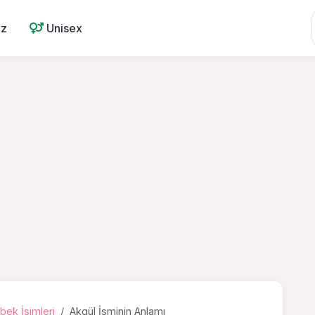
ız
Unisex
bek İsimleri
Akgül İsminin Anlamı