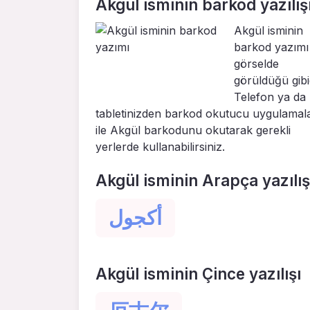
Akgül isminin barkod yazılış
Akgül isminin
barkod yazımı
görselde
görüldüğü gibid
Telefon ya da
tabletinizden barkod okutucu uygulamal
ile Akgül barkodunu okutarak gerekli
yerlerde kullanabilirsiniz.
Akgül isminin Arapça yazılış
أكجول
Akgül isminin Çince yazılışı