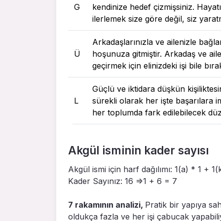
G
kendinize hedef çizmişsiniz. Hayatı
ilerlemek size göre değil, siz yara
Arkadaşlarınızla ve ailenizle bağla
Ü
hoşunuza gitmiştir. Arkadaş ve ail
geçirmek için elinizdeki işi bile bı
Güçlü ve iktidara düşkün kişiliktes
L
sürekli olarak her işte başarılara 
her toplumda fark edilebilecek dü
Akgül isminin kader sayısı
Akgül ismi için harf dağılımı: 1(a) * 1 + 1(
Kader Sayınız: 16 =>1 + 6 = 7
7 rakamının analizi,
Pratik bir yapıya sah
oldukça fazla ve her işi çabucak yapabil