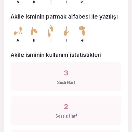
A
k
i
l
e
Akile isminin parmak alfabesi ile yazılışı
A
k
i
l
e
Akile isminin kullanım istatistikleri
3
Sesli Harf
2
Sessiz Harf