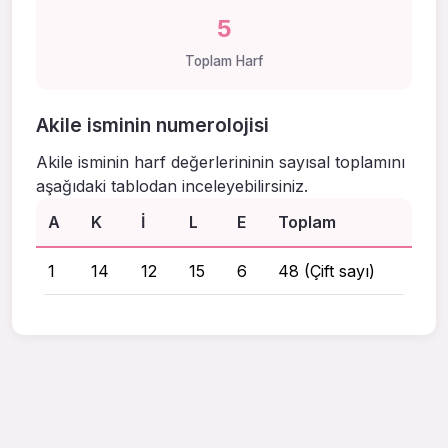
5
Toplam Harf
Akile isminin numerolojisi
Akile isminin harf değerlerininin sayısal toplamını
aşağıdaki tablodan inceleyebilirsiniz.
A
K
I
L
E
Toplam
1
14
12
15
6
48 (Çift sayı)