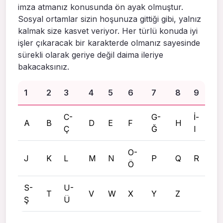
imza atmanız konusunda ön ayak olmuştur.
Sosyal ortamlar sizin hoşunuza gittiği gibi, yalnız
kalmak size kasvet veriyor. Her türlü konuda iyi
işler çıkaracak bir karakterde olmanız sayesinde
sürekli olarak geriye değil daima ileriye
bakacaksınız.
1
2
3
4
5
6
7
8
9
C-
G-
İ-
A
B
D
E
F
H
Ç
Ğ
I
O-
J
K
L
M
N
P
Q
R
Ö
S-
U-
T
V
W
X
Y
Z
Ş
Ü