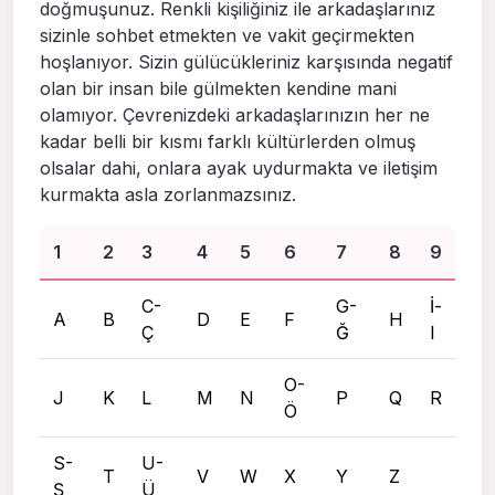
doğmuşunuz. Renkli kişiliğiniz ile arkadaşlarınız
sizinle sohbet etmekten ve vakit geçirmekten
hoşlanıyor. Sizin gülücükleriniz karşısında negatif
olan bir insan bile gülmekten kendine mani
olamıyor. Çevrenizdeki arkadaşlarınızın her ne
kadar belli bir kısmı farklı kültürlerden olmuş
olsalar dahi, onlara ayak uydurmakta ve iletişim
kurmakta asla zorlanmazsınız.
1
2
3
4
5
6
7
8
9
C-
G-
İ-
A
B
D
E
F
H
Ç
Ğ
I
O-
J
K
L
M
N
P
Q
R
Ö
S-
U-
T
V
W
X
Y
Z
Ş
Ü