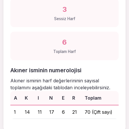
3
Sessiz Harf
6
Toplam Harf
Akıner isminin numerolojisi
Akıner isminin harf değerlerininin sayısal
toplamını aşağıdaki tablodan inceleyebilirsiniz.
A
K
I
N
E
R
Toplam
1
14
11
17
6
21
70 (Çift sayı)