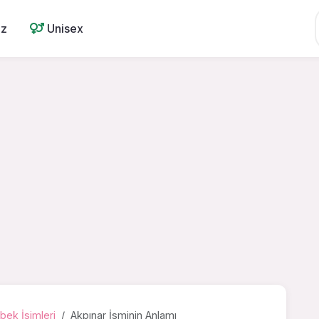
ız
Unisex
bek İsimleri
Akpınar İsminin Anlamı