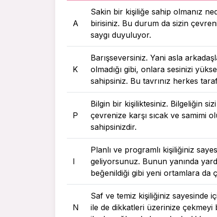
Sakin bir kişiliğe sahip olmanız ne
A
birisiniz. Bu durum da sizin çevreni
saygı duyuluyor.
Barışseversiniz. Yani asla arkadaşla
K
olmadığı gibi, onlara sesinizi yükse
sahipsiniz. Bu tavrınız herkes tara
Bilgin bir kişiliktesiniz. Bilgeliğin s
P
çevrenize karşı sıcak ve samimi ol
sahipsinizdir.
Planlı ve programlı kişiliğiniz say
I
geliyorsunuz. Bunun yanında yardı
beğenildiği gibi yeni ortamlara d
Saf ve temiz kişiliğiniz sayesinde 
N
ile de dikkatleri üzerinize çekmey