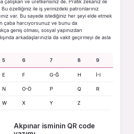
da çalışkan ve üretkensiniz de. Pratik zekanız ile
. Bu özelliğiniz ile iş yerinizdeki patronlarınız
nız var. Bu sayede istediğiniz her şeyi elde etmek
için çaba harcıyorsunuz ve bunu da
kça geniş olması, sosyal yapınızdan
şında arkadaşlarınızla da vakit geçirmeyi de asla
5
6
7
8
9
E
F
G-Ğ
H
İ-I
N
O-Ö
P
Q
R
W
X
Y
Z
Akpınar isminin QR code
yazımı