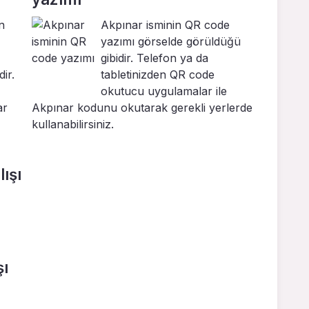
n
Akpınar isminin QR code
yazımı görselde görüldüğü
gibidir. Telefon ya da
ir.
tabletinizden QR code
okutucu uygulamalar ile
ar
Akpınar kodunu okutarak gerekli yerlerde
kullanabilirsiniz.
ışı
şı