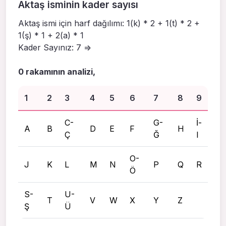
Aktaş isminin kader sayısı
Aktaş ismi için harf dağılımı: 1(k) * 2 + 1(t) * 2 +
1(ş) * 1 + 2(a) * 1
Kader Sayınız: 7 =>
0 rakamının analizi,
1
2
3
4
5
6
7
8
9
C-
G-
İ-
A
B
D
E
F
H
Ç
Ğ
I
O-
J
K
L
M
N
P
Q
R
Ö
S-
U-
T
V
W
X
Y
Z
Ş
Ü