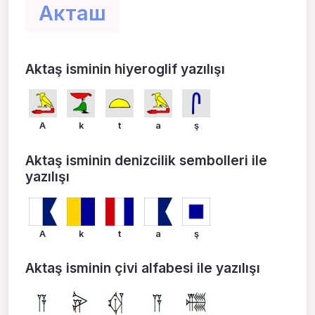
Акташ
Aktaş isminin hiyeroglif yazılışı
A
k
t
a
ş
Aktaş isminin denizcilik sembolleri ile
yazılışı
A
k
t
a
ş
Aktaş isminin çivi alfabesi ile yazılışı