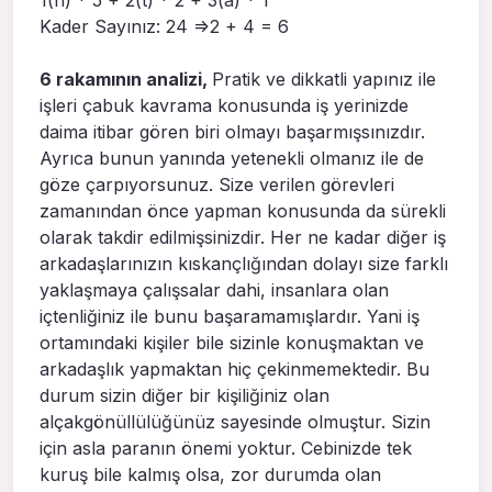
1(n) * 5 + 2(t) * 2 + 3(a) * 1
Kader Sayınız: 24 =>2 + 4 = 6
6 rakamının analizi,
Pratik ve dikkatli yapınız ile
işleri çabuk kavrama konusunda iş yerinizde
daima itibar gören biri olmayı başarmışsınızdır.
Ayrıca bunun yanında yetenekli olmanız ile de
göze çarpıyorsunuz. Size verilen görevleri
zamanından önce yapman konusunda da sürekli
olarak takdir edilmişsinizdir. Her ne kadar diğer iş
arkadaşlarınızın kıskançlığından dolayı size farklı
yaklaşmaya çalışsalar dahi, insanlara olan
içtenliğiniz ile bunu başaramamışlardır. Yani iş
ortamındaki kişiler bile sizinle konuşmaktan ve
arkadaşlık yapmaktan hiç çekinmemektedir. Bu
durum sizin diğer bir kişiliğiniz olan
alçakgönüllülüğünüz sayesinde olmuştur. Sizin
için asla paranın önemi yoktur. Cebinizde tek
kuruş bile kalmış olsa, zor durumda olan