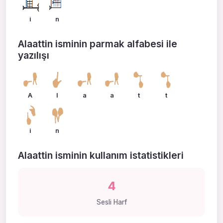
i
n
Alaattin isminin parmak alfabesi ile
yazılışı
A
l
a
a
t
t
i
n
Alaattin isminin kullanım istatistikleri
4
Sesli Harf