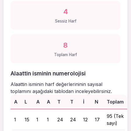
4
Sessiz Harf
8
Toplam Harf
Alaattin isminin numerolojisi
Alaattin isminin harf değerlerininin sayısal
toplamını aşağıdaki tablodan inceleyebilirsiniz.
A
L
A
A
T
T
I
N
Toplam
95 (Tek
1
15
1
1
24
24
12
17
sayı)