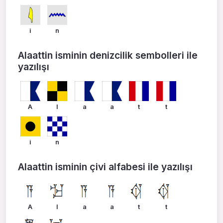
i
n
Alaattin isminin denizcilik sembolleri ile
yazılışı
A
l
a
a
t
t
i
n
Alaattin isminin çivi alfabesi ile yazılışı
A
l
a
a
t
t