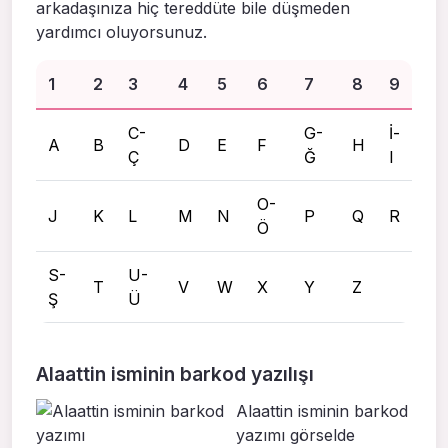
arkadaşınıza hiç tereddüte bile düşmeden
yardımcı oluyorsunuz.
1
2
3
4
5
6
7
8
9
C-
G-
İ-
A
B
D
E
F
H
Ç
Ğ
I
O-
J
K
L
M
N
P
Q
R
Ö
S-
U-
T
V
W
X
Y
Z
Ş
Ü
Alaattin isminin barkod yazılışı
Alaattin isminin barkod
yazımı görselde