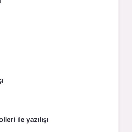
ı
şı
leri ile yazılışı