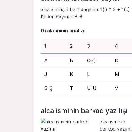
alca ismi için harf dağılımı: 1(l) * 3 + 1(c)
Kader Sayınız: 8 =>
0 rakamının analizi,
1
2
3
4
A
B
C-Ç
D
J
K
L
M
S-Ş
T
U-Ü
V
alca isminin barkod yazılışı
alca isminin
barkod yazımı