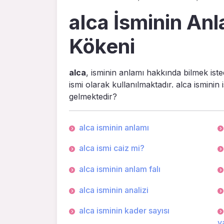
alca İsminin Anl
Kökeni
alca
, isminin anlamı hakkında bilmek iste
ismi olarak kullanılmaktadır. alca isminin
gelmektedir?
alca isminin anlamı
alca ismi caiz mi?
alca isminin anlam falı
alca isminin analizi
alca isminin kader sayısı
ya