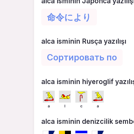
alca isminin Japonca yazılış
命令により
alca isminin Rusça yazılışı
Сортировать по
alca isminin hiyeroglif yazılı
a
l
c
a
alca isminin denizcilik sembol