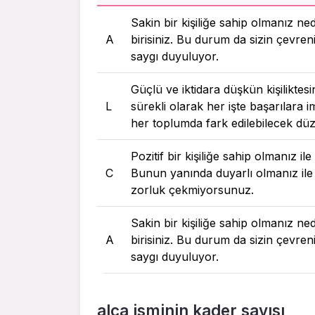
Sakin bir kişiliğe sahip olmanız ne
A
birisiniz. Bu durum da sizin çevreni
saygı duyuluyor.
Güçlü ve iktidara düşkün kişiliktes
L
sürekli olarak her işte başarılara 
her toplumda fark edilebilecek dü
Pozitif bir kişiliğe sahip olmanız i
C
Bunun yanında duyarlı olmanız ile
zorluk çekmiyorsunuz.
Sakin bir kişiliğe sahip olmanız ne
A
birisiniz. Bu durum da sizin çevreni
saygı duyuluyor.
alca isminin kader sayısı