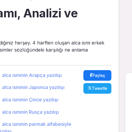
amı, Analizi ve
diğiniz herşey. 4 harften oluşan alca ismi erkek
 isimler sözlüğündeki karşılığı ne anlama
alca isminin Arapça yazılışı
Paylaş
alca isminin Japonca yazılışı
Tweetle
alca isminin Çince yazılışı
alca isminin Rusça yazılışı
alca isminin parmak alfabesiyle
zılışı