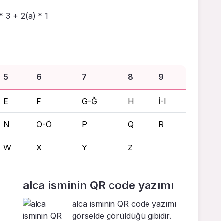
 * 3 + 2(a) * 1
5
6
7
8
9
E
F
G-Ğ
H
İ-I
N
O-Ö
P
Q
R
W
X
Y
Z
alca isminin QR code yazımı
alca isminin QR code yazımı
görselde görüldüğü gibidir.