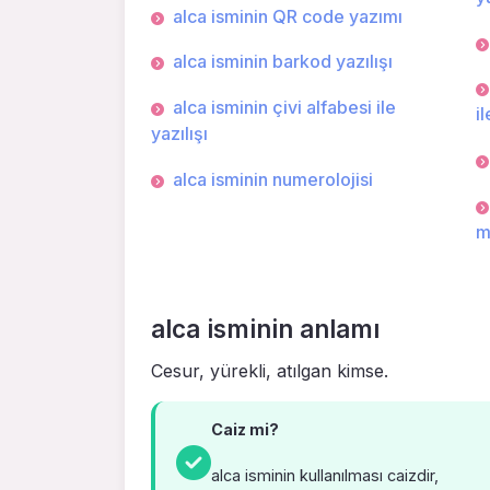
alca isminin QR code yazımı
alca isminin barkod yazılışı
alca isminin çivi alfabesi ile
il
yazılışı
alca isminin numerolojisi
m
alca isminin anlamı
Cesur, yürekli, atılgan kimse.
Caiz mi?
alca isminin kullanılması caizdir,