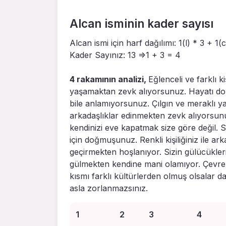
Alcan isminin kader sayısı
Alcan ismi için harf dağılımı: 1(l) * 3 + 1(
Kader Sayınız: 13 =>1 + 3 = 4
4 rakamının analizi,
Eğlenceli ve farklı k
yaşamaktan zevk alıyorsunuz. Hayatı dolu
bile anlamıyorsunuz. Çılgın ve meraklı ya
arkadaşlıklar edinmekten zevk alıyorsunu
kendinizi eve kapatmak size göre değil. Si
için doğmuşunuz. Renkli kişiliğiniz ile ar
geçirmekten hoşlanıyor. Sizin gülücüklerin
gülmekten kendine mani olamıyor. Çevreni
kısmı farklı kültürlerden olmuş olsalar 
asla zorlanmazsınız.
1
2
3
4