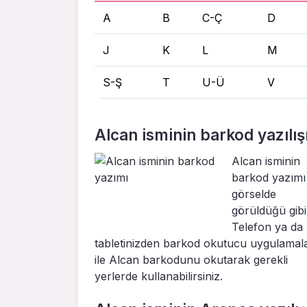
A
B
C-Ç
D
J
K
L
M
S-Ş
T
U-Ü
V
Alcan isminin barkod yazılış
Alcan isminin
barkod yazımı
görselde
görüldüğü gibid
Telefon ya da
tabletinizden barkod okutucu uygulamal
ile Alcan barkodunu okutarak gerekli
yerlerde kullanabilirsiniz.