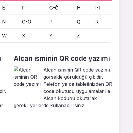
E
F
G-Ğ
H
İ-I
N
O-Ö
P
Q
R
W
X
Y
Z
ı
Alcan isminin QR code yazımı
Alcan isminin QR code yazımı
görselde görüldüğü gibidir.
Telefon ya da tabletinizden QR
ir.
code okutucu uygulamalar ile
Alcan kodunu okutarak
ar
gerekli yerlerde kullanabilirsiniz.