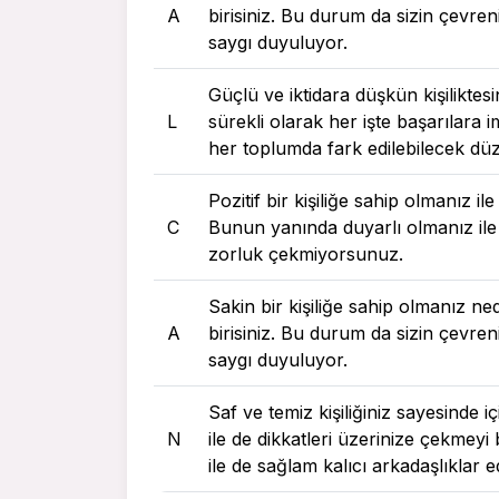
A
birisiniz. Bu durum da sizin çevreni
saygı duyuluyor.
Güçlü ve iktidara düşkün kişiliktes
L
sürekli olarak her işte başarılara 
her toplumda fark edilebilecek dü
Pozitif bir kişiliğe sahip olmanız i
C
Bunun yanında duyarlı olmanız il
zorluk çekmiyorsunuz.
Sakin bir kişiliğe sahip olmanız ne
A
birisiniz. Bu durum da sizin çevreni
saygı duyuluyor.
Saf ve temiz kişiliğiniz sayesinde 
N
ile de dikkatleri üzerinize çekmey
ile de sağlam kalıcı arkadaşlıklar