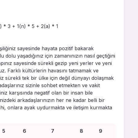
c) * 3 + 1(n) * 5 + 2(a) * 1
işiliğiniz sayesinde hayata pozitif bakarak
 dolu yaşadığınız için zamanınızın nasıl geçtiğini
pınız sayesinde sürekli gezip yeni yerler ve yeni
z. Farklı kültürlerin havasını tatmamak ve
z sürekli tek bir ülke için değil dünyayı dolaşmak
kadaşlarınız sizinle sohbet etmekten ve vakit
iz karşısında negatif olan bir insan bile
zdeki arkadaşlarınızın her ne kadar belli bir
dahi, onlara ayak uydurmakta ve iletişim kurmakta
5
6
7
8
9