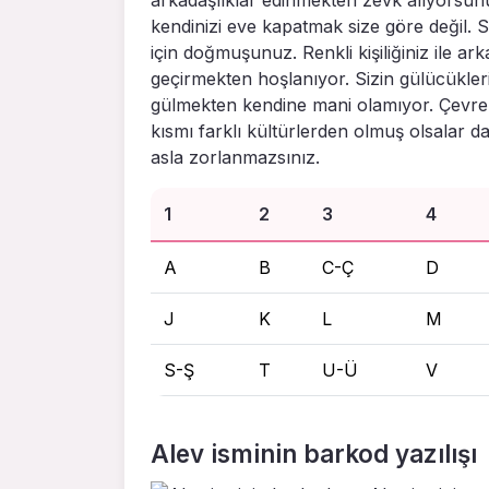
kendinizi eve kapatmak size göre değil. Si
için doğmuşunuz. Renkli kişiliğiniz ile ar
geçirmekten hoşlanıyor. Sizin gülücüklerin
gülmekten kendine mani olamıyor. Çevreni
kısmı farklı kültürlerden olmuş olsalar 
asla zorlanmazsınız.
1
2
3
4
A
B
C-Ç
D
J
K
L
M
S-Ş
T
U-Ü
V
Alev isminin barkod yazılışı