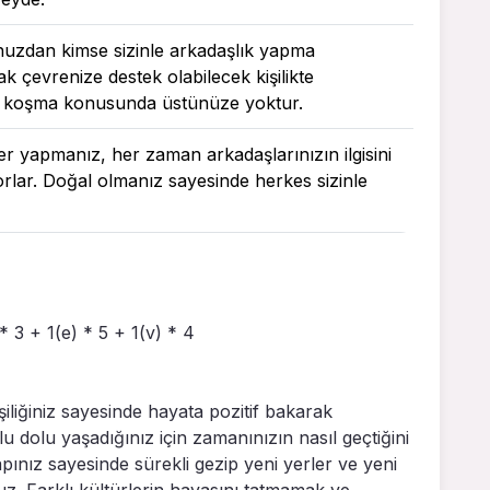
unuzdan kimse sizinle arkadaşlık yapma
 çevrenize destek olabilecek kişilikte
 koşma konusunda üstünüze yoktur.
r yapmanız, her zaman arkadaşlarınızın ilgisini
lar. Doğal olmanız sayesinde herkes sizinle
 * 3 + 1(e) * 5 + 1(v) * 4
işiliğiniz sayesinde hayata pozitif bakarak
 dolu yaşadığınız için zamanınızın nasıl geçtiğini
pınız sayesinde sürekli gezip yeni yerler ve yeni
z. Farklı kültürlerin havasını tatmamak ve