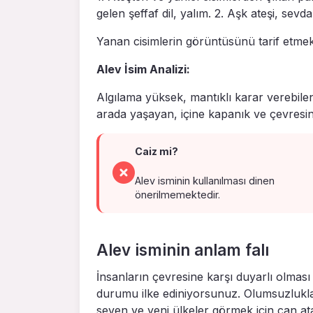
gelen şeffaf dil, yalım. 2. Aşk ateşi, sevda.
Yanan cisimlerin görüntüsünü tarif etmek 
Alev İsim Analizi:
Algılama yüksek, mantıklı karar verebilen
arada yaşayan, içine kapanık ve çevresine 
Caiz mi?
Alev isminin kullanılması dinen
önerilmemektedir.
Alev isminin anlam falı
İnsanların çevresine karşı duyarlı olmas
durumu ilke ediniyorsunuz. Olumsuzlukla
seven ve yeni ülkeler görmek için can ata