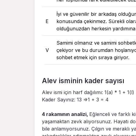
İyi ve güvenilir bir arkadaş olduğ
E
konusunda çekinmez. Sürekli olarak
olduğunuzdan herkesin yardımına
Samimi olmanız ve samimi sohbetle
V
çekiyor ve bu durumdan hoşlanıyor
sohbet etmek için sıraya giriyor.
Alev isminin kader sayısı
Alev ismi için harf dağılımı: 1(a) * 1 + 1(l)
Kader Sayınız: 13 =>1 + 3 = 4
4 rakamının analizi,
Eğlenceli ve farklı k
yaşamaktan zevk alıyorsunuz. Hayatı dolu
bile anlamıyorsunuz. Çılgın ve meraklı ya
arkadaşlıklar edinmekten zevk alıyorsunu