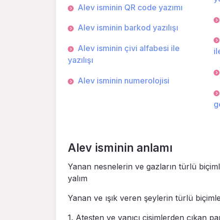
Alev isminin QR code yazımı
Alev isminin barkod yazılışı
Alev isminin çivi alfabesi ile
il
yazılışı
Alev isminin numerolojisi
g
Alev isminin anlamı
Yanan nesnelerin ve gazların türlü biçimle
yalım
Yanan ve ışık veren şeylerin türlü biçimle
1. Ateşten ve yanı­cı cisimlerden çıkan pa