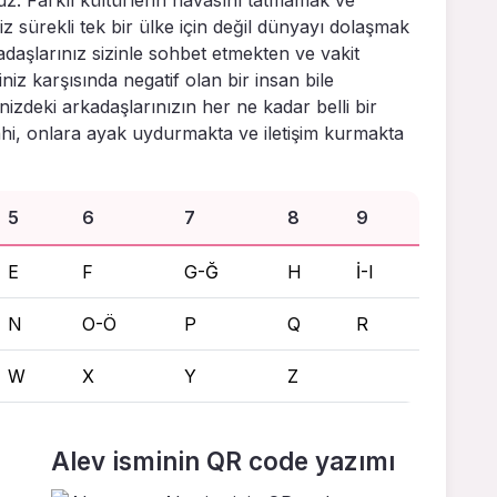
z sürekli tek bir ülke için değil dünyayı dolaşmak
kadaşlarınız sizinle sohbet etmekten ve vakit
iz karşısında negatif olan bir insan bile
zdeki arkadaşlarınızın her ne kadar belli bir
dahi, onlara ayak uydurmakta ve iletişim kurmakta
5
6
7
8
9
E
F
G-Ğ
H
İ-I
N
O-Ö
P
Q
R
W
X
Y
Z
Alev isminin QR code yazımı