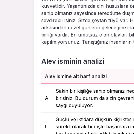
kuvvetlidir. Yaşantınızda dini hususlara 
sahip olmanız sayesinde tereddütte düşmü
sevdirebilirsiniz. Sizde şeytan tüyü var. 
arkasından güzel günlerin geleceğine in
birliği vardır. En umutsuz olan olayları 
kapılmıyorsunuz. Tanıştığınız insanları
Alev isminin analizi
Alev ismine ait harf analizi
Sakin bir kişiliğe sahip olmanız ne
A
birisiniz. Bu durum da sizin çevreni
saygı duyuluyor.
Güçlü ve iktidara düşkün kişiliktes
L
sürekli olarak her işte başarılara 
her toplumda fark edilebilecek dü