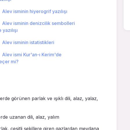
Alev isminin hiyerogrif yazılışı
Alev isminin denizcilik sembolleri
e yazılışı
Alev isminin istatistikleri
Alev ismi Kur'an-ı Kerim'de
eçer mi?
rde görünen parlak ve ışıklı dili, alaz, yalaz,
rde uzanan dili, alaz, yalım
rlak, çeşitli şe­killere giren gazlardan meydana