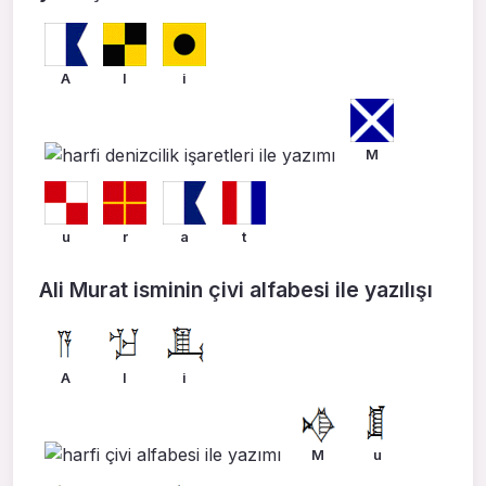
A
l
i
M
u
r
a
t
Ali Murat isminin çivi alfabesi ile yazılışı
A
l
i
M
u