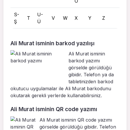
Ö
S-
U-
T
V
W
X
Y
Z
Ş
Ü
Ali Murat isminin barkod yazılışı
Ali Murat isminin
barkod yazımı
görselde görüldüğü
gibidir. Telefon ya da
tabletinizden barkod
okutucu uygulamalar ile Ali Murat barkodunu
okutarak gerekli yerlerde kullanabilirsiniz.
Ali Murat isminin QR code yazımı
Ali Murat isminin QR code yazımı
görselde görüldüğü gibidir. Telefon