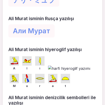
アリ・ミュラ
Ali Murat isminin Rusça yazılışı
Али Мурат
Ali Murat isminin hiyeroglif yazılışı
A
l
i
M
u
r
a
t
Ali Murat isminin denizcilik sembolleri ile
yazılışı