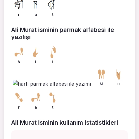
r
a
t
Ali Murat isminin parmak alfabesi ile
yazılışı
A
l
i
M
u
r
a
t
Ali Murat isminin kullanım istatistikleri