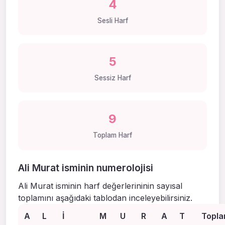
4
Sesli Harf
5
Sessiz Harf
9
Toplam Harf
Ali Murat isminin numerolojisi
Ali Murat isminin harf değerlerininin sayısal
toplamını aşağıdaki tablodan inceleyebilirsiniz.
A
L
I
M
U
R
A
T
Topl