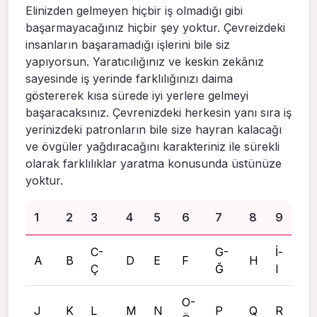
Elinizden gelmeyen hiçbir iş olmadığı gibi
başarmayacağınız hiçbir şey yoktur. Çevreizdeki
insanların başaramadığı işlerini bile siz
yapıyorsun. Yaratıcılığınız ve keskin zekânız
sayesinde iş yerinde farklılığınızı daima
göstererek kısa sürede iyi yerlere gelmeyi
başaracaksınız. Çevrenizdeki herkesin yanı sıra iş
yerinizdeki patronların bile size hayran kalacağı
ve övgüler yağdıracağını karakteriniz ile sürekli
olarak farklılıklar yaratma konusunda üstünüze
yoktur.
1
2
3
4
5
6
7
8
9
C-
G-
İ-
A
B
D
E
F
H
Ç
Ğ
I
O-
J
K
L
M
N
P
Q
R