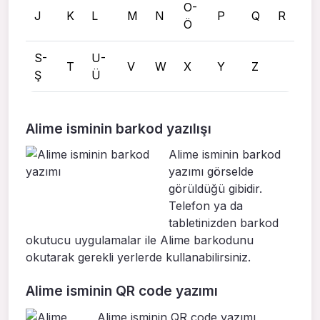
O-
J
K
L
M
N
P
Q
R
Ö
S-
U-
T
V
W
X
Y
Z
Ş
Ü
Alime isminin barkod yazılışı
Alime isminin barkod
yazımı görselde
görüldüğü gibidir.
Telefon ya da
tabletinizden barkod
okutucu uygulamalar ile Alime barkodunu
okutarak gerekli yerlerde kullanabilirsiniz.
Alime isminin QR code yazımı
Alime isminin QR code yazımı