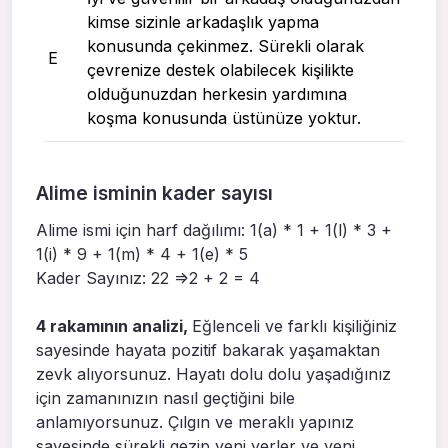
kimse sizinle arkadaşlık yapma
konusunda çekinmez. Sürekli olarak
E
çevrenize destek olabilecek kişilikte
olduğunuzdan herkesin yardımına
koşma konusunda üstünüze yoktur.
Alime isminin kader sayısı
Alime ismi için harf dağılımı: 1(a) * 1 + 1(l) * 3 +
1(i) * 9 + 1(m) * 4 + 1(e) * 5
Kader Sayınız: 22 =>2 + 2 = 4
4 rakamının analizi,
Eğlenceli ve farklı kişiliğiniz
sayesinde hayata pozitif bakarak yaşamaktan
zevk alıyorsunuz. Hayatı dolu dolu yaşadığınız
için zamanınızın nasıl geçtiğini bile
anlamıyorsunuz. Çılgın ve meraklı yapınız
sayesinde sürekli gezip yeni yerler ve yeni