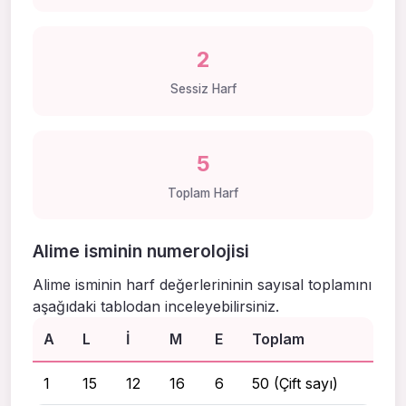
2
Sessiz Harf
5
Toplam Harf
Alime isminin numerolojisi
Alime isminin harf değerlerininin sayısal toplamını
aşağıdaki tablodan inceleyebilirsiniz.
A
L
I
M
E
Toplam
1
15
12
16
6
50 (Çift sayı)