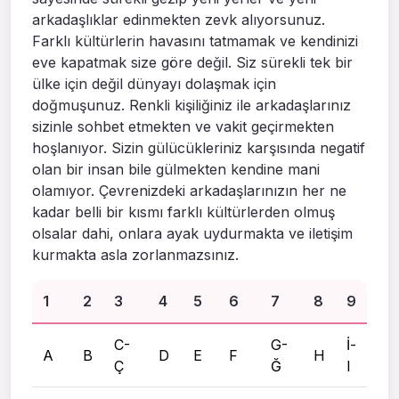
arkadaşlıklar edinmekten zevk alıyorsunuz.
Farklı kültürlerin havasını tatmamak ve kendinizi
eve kapatmak size göre değil. Siz sürekli tek bir
ülke için değil dünyayı dolaşmak için
doğmuşunuz. Renkli kişiliğiniz ile arkadaşlarınız
sizinle sohbet etmekten ve vakit geçirmekten
hoşlanıyor. Sizin gülücükleriniz karşısında negatif
olan bir insan bile gülmekten kendine mani
olamıyor. Çevrenizdeki arkadaşlarınızın her ne
kadar belli bir kısmı farklı kültürlerden olmuş
olsalar dahi, onlara ayak uydurmakta ve iletişim
kurmakta asla zorlanmazsınız.
1
2
3
4
5
6
7
8
9
C-
G-
İ-
A
B
D
E
F
H
Ç
Ğ
I