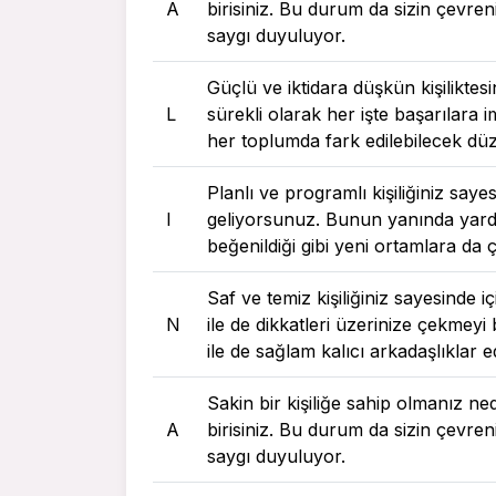
A
birisiniz. Bu durum da sizin çevreni
saygı duyuluyor.
Güçlü ve iktidara düşkün kişiliktes
L
sürekli olarak her işte başarılara 
her toplumda fark edilebilecek dü
Planlı ve programlı kişiliğiniz say
I
geliyorsunuz. Bunun yanında yardı
beğenildiği gibi yeni ortamlara d
Saf ve temiz kişiliğiniz sayesinde 
N
ile de dikkatleri üzerinize çekmey
ile de sağlam kalıcı arkadaşlıklar
Sakin bir kişiliğe sahip olmanız ne
A
birisiniz. Bu durum da sizin çevreni
saygı duyuluyor.