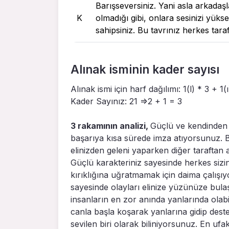
Barışseversiniz. Yani asla arkadaşla
K
olmadığı gibi, onlara sesinizi yükse
sahipsiniz. Bu tavrınız herkes tara
Alınak isminin kader sayısı
Alınak ismi için harf dağılımı: 1(l) * 3 + 1(
Kader Sayınız: 21 =>2 + 1 = 3
3 rakamının analizi,
Güçlü ve kendinden e
başarıya kısa sürede imza atıyorsunuz. Bi
elinizden geleni yaparken diğer taraftan 
Güçlü karakteriniz sayesinde herkes sizin 
kırıklığına uğratmamak için daima çalışıy
sayesinde olayları elinize yüzünüze bula
insanların en zor anında yanlarında olabi
canla başla koşarak yanlarına gidip des
sevilen biri olarak biliniyorsunuz. En ufa