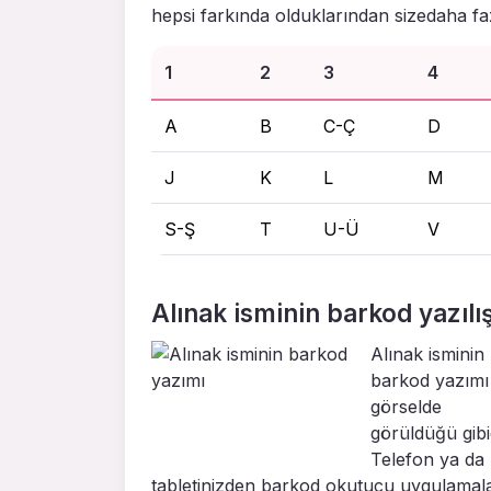
hepsi farkında olduklarından sizedaha fa
1
2
3
4
A
B
C-Ç
D
J
K
L
M
S-Ş
T
U-Ü
V
Alınak isminin barkod yazılış
Alınak isminin
barkod yazımı
görselde
görüldüğü gibid
Telefon ya da
tabletinizden barkod okutucu uygulamal