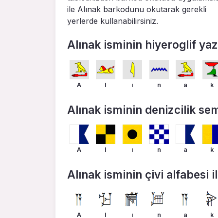
ile Alınak barkodunu okutarak gerekli
yerlerde kullanabilirsiniz.
Alınak isminin hiyeroglif yazı
A
l
ı
n
a
k
Alınak isminin denizcilik semb
A
l
ı
n
a
k
Alınak isminin çivi alfabesi il
A
l
ı
n
a
k