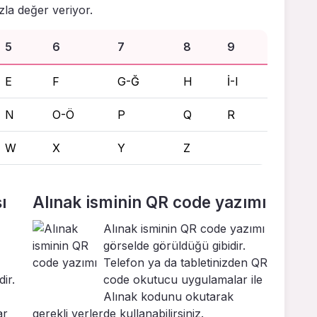
zla değer veriyor.
5
6
7
8
9
E
F
G-Ğ
H
İ-I
N
O-Ö
P
Q
R
W
X
Y
Z
ı
Alınak isminin QR code yazımı
Alınak isminin QR code yazımı
görselde görüldüğü gibidir.
Telefon ya da tabletinizden QR
ir.
code okutucu uygulamalar ile
Alınak kodunu okutarak
ar
gerekli yerlerde kullanabilirsiniz.