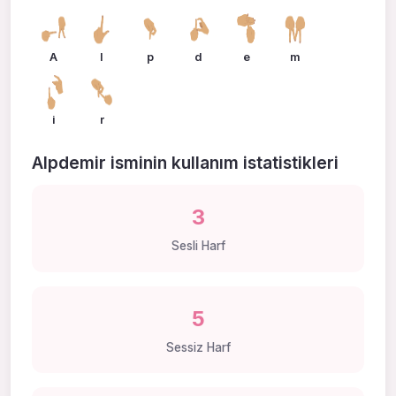
A
l
p
d
e
m
i
r
Alpdemir isminin kullanım istatistikleri
3
Sesli Harf
5
Sessiz Harf