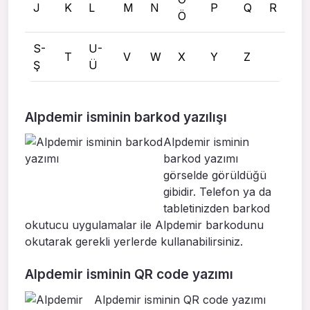
J
K
L
M
N
P
Q
R
Ö
S-
U-
T
V
W
X
Y
Z
Ş
Ü
Alpdemir isminin barkod yazılışı
Alpdemir isminin
barkod yazımı
görselde görüldüğü
gibidir. Telefon ya da
tabletinizden barkod
okutucu uygulamalar ile Alpdemir barkodunu
okutarak gerekli yerlerde kullanabilirsiniz.
Alpdemir isminin QR code yazımı
Alpdemir isminin QR code yazımı