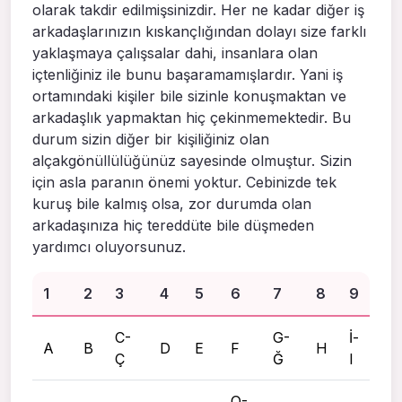
olarak takdir edilmişsinizdir. Her ne kadar diğer iş
arkadaşlarınızın kıskançlığından dolayı size farklı
yaklaşmaya çalışsalar dahi, insanlara olan
içtenliğiniz ile bunu başaramamışlardır. Yani iş
ortamındaki kişiler bile sizinle konuşmaktan ve
arkadaşlık yapmaktan hiç çekinmemektedir. Bu
durum sizin diğer bir kişiliğiniz olan
alçakgönüllülüğünüz sayesinde olmuştur. Sizin
için asla paranın önemi yoktur. Cebinizde tek
kuruş bile kalmış olsa, zor durumda olan
arkadaşınıza hiç tereddüte bile düşmeden
yardımcı oluyorsunuz.
1
2
3
4
5
6
7
8
9
C-
G-
İ-
A
B
D
E
F
H
Ç
Ğ
I
O-