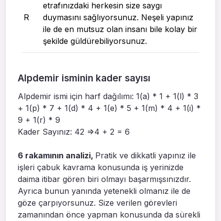
etrafınızdaki herkesin size saygı
R
duymasını sağlıyorsunuz. Neşeli yapınız
ile de en mutsuz olan insanı bile kolay bir
şekilde güldürebiliyorsunuz.
Alpdemir isminin kader sayısı
Alpdemir ismi için harf dağılımı: 1(a) * 1 + 1(l) * 3
+ 1(p) * 7 + 1(d) * 4 + 1(e) * 5 + 1(m) * 4 + 1(i) *
9 + 1(r) * 9
Kader Sayınız: 42 =>4 + 2 = 6
6 rakamının analizi,
Pratik ve dikkatli yapınız ile
işleri çabuk kavrama konusunda iş yerinizde
daima itibar gören biri olmayı başarmışsınızdır.
Ayrıca bunun yanında yetenekli olmanız ile de
göze çarpıyorsunuz. Size verilen görevleri
zamanından önce yapman konusunda da sürekli