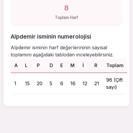
8
Toplam Harf
Alpdemir isminin numerolojisi
Alpdemir isminin harf değerlerininin sayısal
toplamını aşağıdaki tablodan inceleyebilirsiniz.
A
L
P
D
E
M
I
R
Toplam
96 (Çift
1
15
20
5
6
16
12
21
sayı)