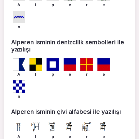
A
l
p
e
r
e
n
Alperen isminin denizcilik sembolleri ile
yazılışı
A
l
p
e
r
e
n
Alperen isminin çivi alfabesi ile yazılışı
A
l
p
e
r
e