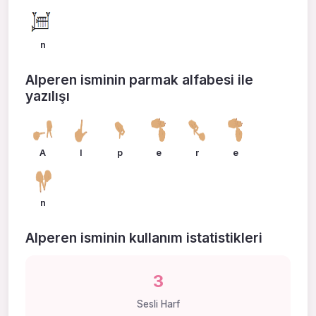
n
Alperen isminin parmak alfabesi ile
yazılışı
A
l
p
e
r
e
n
Alperen isminin kullanım istatistikleri
3
Sesli Harf