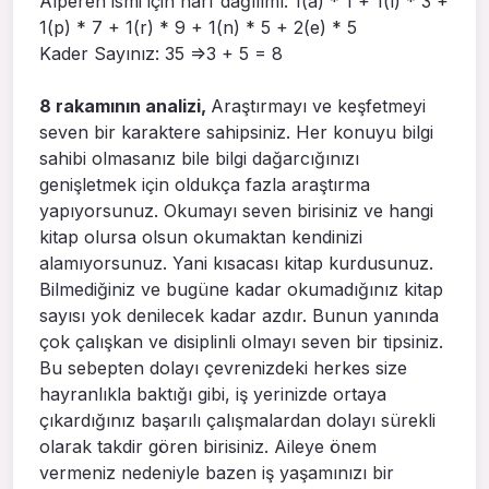
Alperen ismi için harf dağılımı: 1(a) * 1 + 1(l) * 3 +
1(p) * 7 + 1(r) * 9 + 1(n) * 5 + 2(e) * 5
Kader Sayınız: 35 =>3 + 5 = 8
8 rakamının analizi,
Araştırmayı ve keşfetmeyi
seven bir karaktere sahipsiniz. Her konuyu bilgi
sahibi olmasanız bile bilgi dağarcığınızı
genişletmek için oldukça fazla araştırma
yapıyorsunuz. Okumayı seven birisiniz ve hangi
kitap olursa olsun okumaktan kendinizi
alamıyorsunuz. Yani kısacası kitap kurdusunuz.
Bilmediğiniz ve bugüne kadar okumadığınız kitap
sayısı yok denilecek kadar azdır. Bunun yanında
çok çalışkan ve disiplinli olmayı seven bir tipsiniz.
Bu sebepten dolayı çevrenizdeki herkes size
hayranlıkla baktığı gibi, iş yerinizde ortaya
çıkardığınız başarılı çalışmalardan dolayı sürekli
olarak takdir gören birisiniz. Aileye önem
vermeniz nedeniyle bazen iş yaşamınızı bir