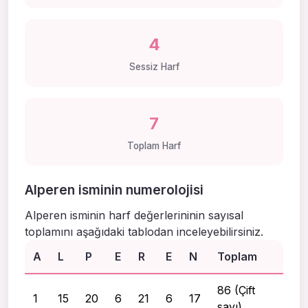
4
Sessiz Harf
7
Toplam Harf
Alperen isminin numerolojisi
Alperen isminin harf değerlerininin sayısal
toplamını aşağıdaki tablodan inceleyebilirsiniz.
A
L
P
E
R
E
N
Toplam
86 (Çift
1
15
20
6
21
6
17
sayı)