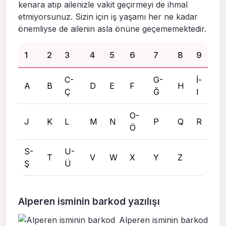
kenara atıp ailenizle vakit geçirmeyi de ihmal
etmiyorsunuz. Sizin için iş yaşamı her ne kadar
önemliyse de ailenin asla önüne geçememektedir.
1
2
3
4
5
6
7
8
9
C-
G-
İ-
A
B
D
E
F
H
Ç
Ğ
I
O-
J
K
L
M
N
P
Q
R
Ö
S-
U-
T
V
W
X
Y
Z
Ş
Ü
Alperen isminin barkod yazılışı
Alperen isminin barkod