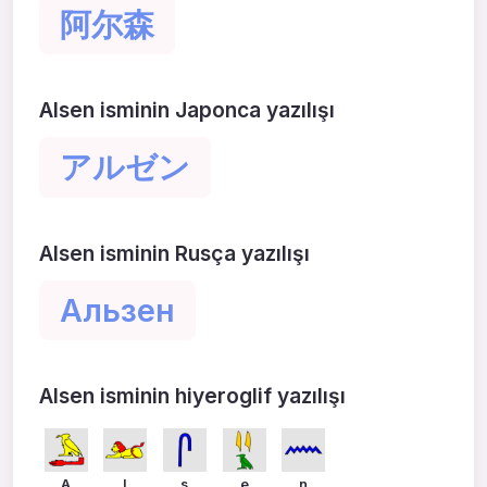
阿尔森
Alsen isminin Japonca yazılışı
アルゼン
Alsen isminin Rusça yazılışı
Альзен
Alsen isminin hiyeroglif yazılışı
A
l
s
e
n