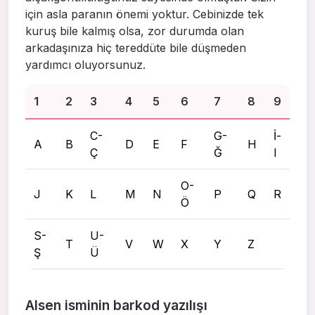
için asla paranın önemi yoktur. Cebinizde tek
kuruş bile kalmış olsa, zor durumda olan
arkadaşınıza hiç tereddüte bile düşmeden
yardımcı oluyorsunuz.
1
2
3
4
5
6
7
8
9
C-
G-
İ-
A
B
D
E
F
H
Ç
Ğ
I
O-
J
K
L
M
N
P
Q
R
Ö
S-
U-
T
V
W
X
Y
Z
Ş
Ü
Alsen isminin barkod yazılışı