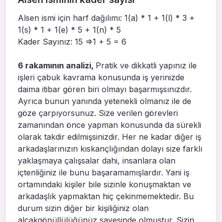
Alsen ismi için harf dağılımı: 1(a) * 1 + 1(l) * 3 +
1(s) * 1 + 1(e) * 5 + 1(n) * 5
Kader Sayınız: 15 =>1 + 5 = 6
6 rakamının analizi,
Pratik ve dikkatli yapınız ile
işleri çabuk kavrama konusunda iş yerinizde
daima itibar gören biri olmayı başarmışsınızdır.
Ayrıca bunun yanında yetenekli olmanız ile de
göze çarpıyorsunuz. Size verilen görevleri
zamanından önce yapman konusunda da sürekli
olarak takdir edilmişsinizdir. Her ne kadar diğer iş
arkadaşlarınızın kıskançlığından dolayı size farklı
yaklaşmaya çalışsalar dahi, insanlara olan
içtenliğiniz ile bunu başaramamışlardır. Yani iş
ortamındaki kişiler bile sizinle konuşmaktan ve
arkadaşlık yapmaktan hiç çekinmemektedir. Bu
durum sizin diğer bir kişiliğiniz olan
alçakgönüllülüğünüz sayesinde olmuştur. Sizin