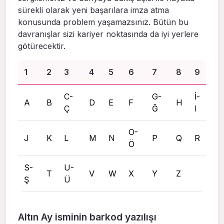
sürekli olarak yeni başarılara imza atma
konusunda problem yaşamazsınız. Bütün bu
davranışlar sizi kariyer noktasında da iyi yerlere
götürecektir.
1
2
3
4
5
6
7
8
9
C-
G-
İ-
A
B
D
E
F
H
Ç
Ğ
I
O-
J
K
L
M
N
P
Q
R
Ö
S-
U-
T
V
W
X
Y
Z
Ş
Ü
Altın Ay isminin barkod yazılışı