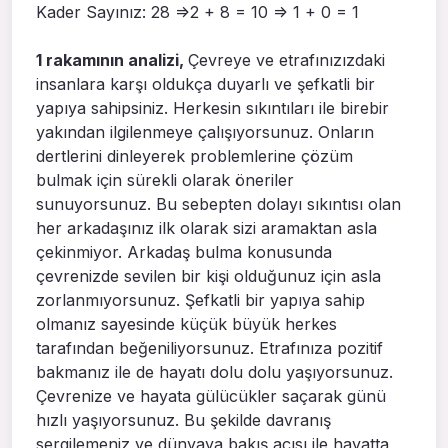
Kader Sayınız: 28 =>2 + 8 = 10 => 1 + 0 = 1
1 rakamının analizi,
Çevreye ve etrafınızızdaki
insanlara karşı oldukça duyarlı ve şefkatli bir
yapıya sahipsiniz. Herkesin sıkıntıları ile birebir
yakından ilgilenmeye çalışıyorsunuz. Onların
dertlerini dinleyerek problemlerine çözüm
bulmak için sürekli olarak öneriler
sunuyorsunuz. Bu sebepten dolayı sıkıntısı olan
her arkadaşınız ilk olarak sizi aramaktan asla
çekinmiyor. Arkadaş bulma konusunda
çevrenizde sevilen bir kişi olduğunuz için asla
zorlanmıyorsunuz. Şefkatli bir yapıya sahip
olmanız sayesinde küçük büyük herkes
tarafından beğeniliyorsunuz. Etrafınıza pozitif
bakmanız ile de hayatı dolu dolu yaşıyorsunuz.
Çevrenize ve hayata gülücükler saçarak günü
hızlı yaşıyorsunuz. Bu şekilde davranış
sergilemeniz ve dünyaya bakış açısı ile hayatta