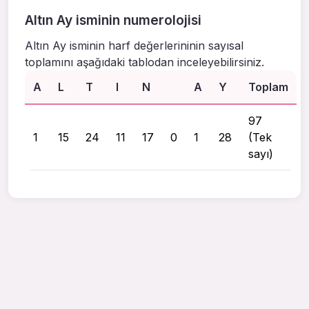
Altın Ay isminin numerolojisi
Altın Ay isminin harf değerlerininin sayısal
toplamını aşağıdaki tablodan inceleyebilirsiniz.
A
L
T
I
N
A
Y
Toplam
97
1
15
24
11
17
0
1
28
(Tek
sayı)