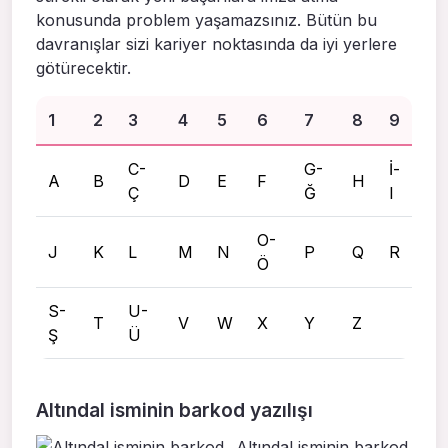
konusunda problem yaşamazsınız. Bütün bu
davranışlar sizi kariyer noktasında da iyi yerlere
götürecektir.
1
2
3
4
5
6
7
8
9
C-
G-
İ-
A
B
D
E
F
H
Ç
Ğ
I
O-
J
K
L
M
N
P
Q
R
Ö
S-
U-
T
V
W
X
Y
Z
Ş
Ü
Altındal isminin barkod yazılışı
Altındal isminin barkod