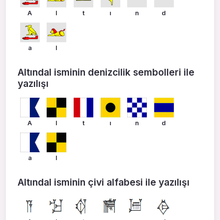
A
l
t
ı
n
d
a
l
Altındal isminin denizcilik sembolleri ile
yazılışı
A
l
t
ı
n
d
a
l
Altındal isminin çivi alfabesi ile yazılışı