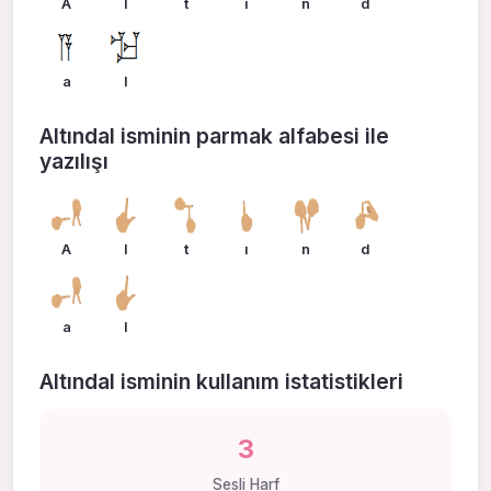
A
l
t
ı
n
d
a
l
Altındal isminin parmak alfabesi ile
yazılışı
A
l
t
ı
n
d
a
l
Altındal isminin kullanım istatistikleri
3
Sesli Harf