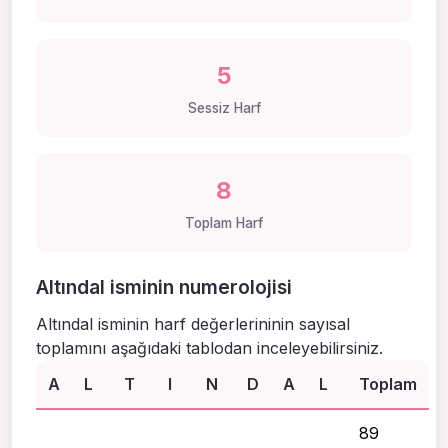
5
Sessiz Harf
8
Toplam Harf
Altındal isminin numerolojisi
Altındal isminin harf değerlerininin sayısal
toplamını aşağıdaki tablodan inceleyebilirsiniz.
A
L
T
I
N
D
A
L
Toplam
89