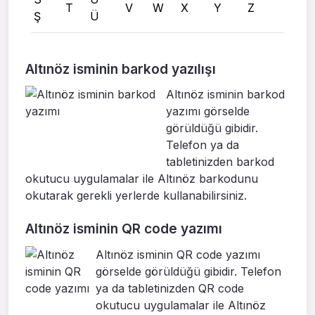
T
V
W
X
Y
Z
Ş
Ü
Altınöz isminin barkod yazılışı
Altınöz isminin barkod
yazımı görselde
görüldüğü gibidir.
Telefon ya da
tabletinizden barkod
okutucu uygulamalar ile Altınöz barkodunu
okutarak gerekli yerlerde kullanabilirsiniz.
Altınöz isminin QR code yazımı
Altınöz isminin QR code yazımı
görselde görüldüğü gibidir. Telefon
ya da tabletinizden QR code
okutucu uygulamalar ile Altınöz