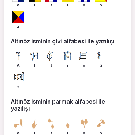
A
l
t
ı
n
ö
z
Altınöz isminin çivi alfabesi ile yazılışı
A
l
t
ı
n
ö
z
Altınöz isminin parmak alfabesi ile
yazılışı
A
l
t
ı
n
ö