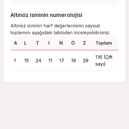
Altınöz isminin numerolojisi
Altınöz isminin harf değerlerininin sayısal
toplamını aşağıdaki tablodan inceleyebilirsiniz.
A
L
T
I
N
Ö
Z
Toplam
116 (Çift
1
15
24
11
17
19
29
sayı)