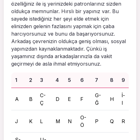
özelliğiniz ile iş yerinizdeki patronlarınız sizden
oldukça memnunlar. Hırslı bir yapınız var. Bu
sayede istediğiniz her şeyi elde etmek için
elinizden gelenin fazlasını yapmak için çaba
harcıyorsunuz ve bunu da başarıyorsunuz.
Arkadaş çevrenizin oldukça geniş olması, sosyal
yapınızdan kaynaklanmaktadır. Çünkü iş
yaşamınız dışında arkadaşlarınızla da vakit
geçirmeyi de asla ihmal etmiyorsunuz.
1
2
3
4
5
6
7
8
9
C-
G-
İ-
A
B
D
E
F
H
Ç
Ğ
I
O-
J
K
L
M
N
P
Q
R
Ö
S-
U-