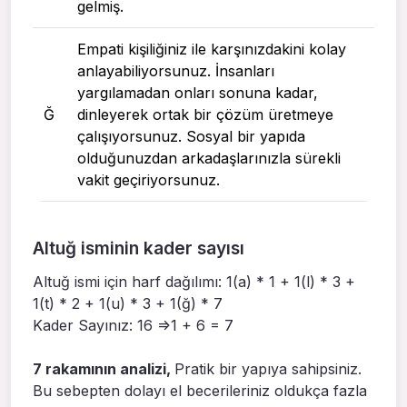
gelmiş.
Empati kişiliğiniz ile karşınızdakini kolay
anlayabiliyorsunuz. İnsanları
yargılamadan onları sonuna kadar,
Ğ
dinleyerek ortak bir çözüm üretmeye
çalışıyorsunuz. Sosyal bir yapıda
olduğunuzdan arkadaşlarınızla sürekli
vakit geçiriyorsunuz.
Altuğ isminin kader sayısı
Altuğ ismi için harf dağılımı: 1(a) * 1 + 1(l) * 3 +
1(t) * 2 + 1(u) * 3 + 1(ğ) * 7
Kader Sayınız: 16 =>1 + 6 = 7
7 rakamının analizi,
Pratik bir yapıya sahipsiniz.
Bu sebepten dolayı el becerileriniz oldukça fazla