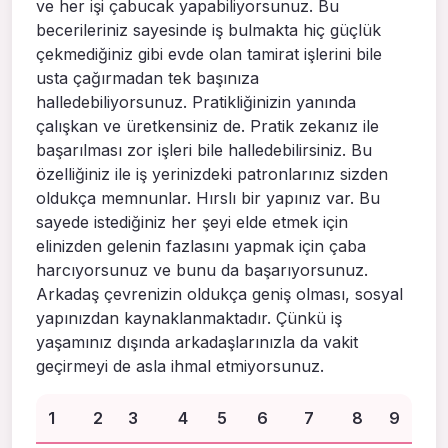
ve her işi çabucak yapabiliyorsunuz. Bu
becerileriniz sayesinde iş bulmakta hiç güçlük
çekmediğiniz gibi evde olan tamirat işlerini bile
usta çağırmadan tek başınıza
halledebiliyorsunuz. Pratikliğinizin yanında
çalışkan ve üretkensiniz de. Pratik zekanız ile
başarılması zor işleri bile halledebilirsiniz. Bu
özelliğiniz ile iş yerinizdeki patronlarınız sizden
oldukça memnunlar. Hırslı bir yapınız var. Bu
sayede istediğiniz her şeyi elde etmek için
elinizden gelenin fazlasını yapmak için çaba
harcıyorsunuz ve bunu da başarıyorsunuz.
Arkadaş çevrenizin oldukça geniş olması, sosyal
yapınızdan kaynaklanmaktadır. Çünkü iş
yaşamınız dışında arkadaşlarınızla da vakit
geçirmeyi de asla ihmal etmiyorsunuz.
1
2
3
4
5
6
7
8
9