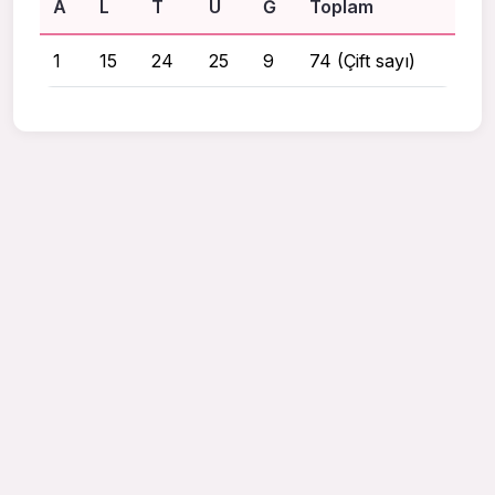
A
L
T
U
Ğ
Toplam
1
15
24
25
9
74 (Çift sayı)