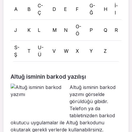
C-
G-
İ-
A
B
D
E
F
H
Ç
Ğ
I
O-
J
K
L
M
N
P
Q
R
Ö
S-
U-
T
V
W
X
Y
Z
Ş
Ü
Altuğ isminin barkod yazılışı
Altuğ isminin barkod
yazımı görselde
görüldüğü gibidir.
Telefon ya da
tabletinizden barkod
okutucu uygulamalar ile Altuğ barkodunu
okutarak gerekli yerlerde kullanabilirsiniz.