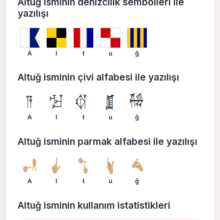
Altuğ isminin denizcilik sembolleri ile
yazılışı
A
l
t
u
ğ
Altuğ isminin çivi alfabesi ile yazılışı
A
l
t
u
ğ
Altuğ isminin parmak alfabesi ile yazılışı
A
l
t
u
ğ
Altuğ isminin kullanım istatistikleri