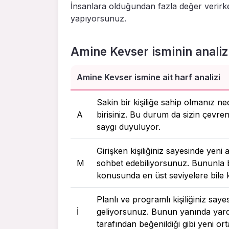
İnsanlara olduğundan fazla değer verirk
yapıyorsunuz.
Amine Kevser isminin analiz
Amine Kevser ismine ait harf analizi
Sakin bir kişiliğe sahip olmanız n
A
birisiniz. Bu durum da sizin çevreni
saygı duyuluyor.
Girişken kişiliğiniz sayesinde yen
M
sohbet edebiliyorsunuz. Bununla bir
konusunda en üst seviyelere bile ko
Planlı ve programlı kişiliğiniz say
I
geliyorsunuz. Bunun yanında yard
tarafından beğenildiği gibi yeni 