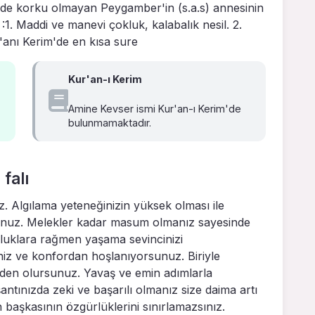
inde korku olmayan Peygamber'in (s.a.s) annesinin
:1. Maddi ve manevi çokluk, kalabalık nesil. 2.
'anı Kerim'de en kısa sure
Kur'an-ı Kerim
Amine Kevser ismi Kur'an-ı Kerim'de
bulunmamaktadır.
falı
z. Algılama yeteneğinizin yüksek olması ile
unuz. Melekler kadar masum olmanız sayesinde
rluklara rağmen yaşama sevincinizi
niz ve konfordan hoşlanıyorsunuz. Biriyle
rden olursunuz. Yavaş ve emin adımlarla
şantınızda zeki ve başarılı olmanız size daima artı
n başkasının özgürlüklerini sınırlamazsınız.