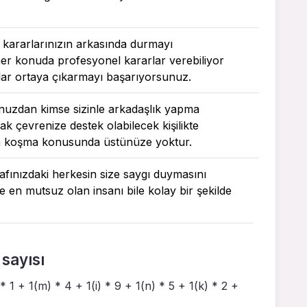
 kararlarınızın arkasında durmayı
r konuda profesyonel kararlar verebiliyor
lar ortaya çıkarmayı başarıyorsunuz.
ğunuzdan kimse sizinle arkadaşlık yapma
k çevrenize destek olabilecek kişilikte
a koşma konusunda üstünüze yoktur.
trafınızdaki herkesin size saygı duymasını
e en mutsuz olan insanı bile kolay bir şekilde
sayısı
* 1 + 1(m) * 4 + 1(i) * 9 + 1(n) * 5 + 1(k) * 2 +