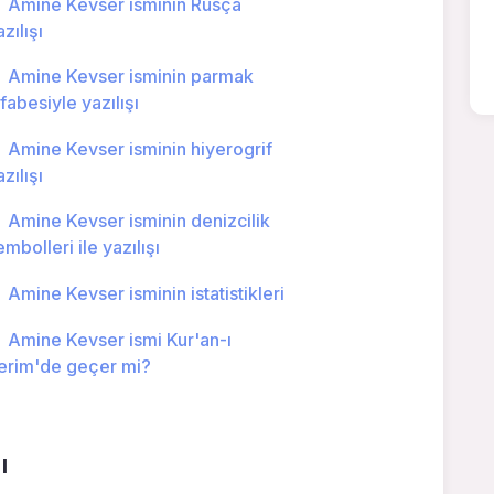
Amine Kevser isminin Rusça
zılışı
Amine Kevser isminin parmak
lfabesiyle yazılışı
Amine Kevser isminin hiyerogrif
zılışı
Amine Kevser isminin denizcilik
embolleri ile yazılışı
Amine Kevser isminin istatistikleri
Amine Kevser ismi Kur'an-ı
erim'de geçer mi?
ı