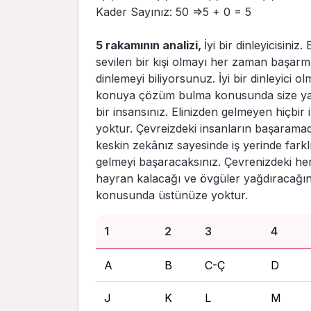
Kader Sayınız: 50 =>5 + 0 = 5
5 rakamının analizi,
İyi bir dinleyicisiniz
sevilen bir kişi olmayı her zaman başarm
dinlemeyi biliyorsunuz. İyi bir dinleyici
konuya çözüm bulma konusunda size yardı
bir insansınız. Elinizden gelmeyen hiçbir
yoktur. Çevreizdeki insanların başaramadığ
keskin zekânız sayesinde iş yerinde farklı
gelmeyi başaracaksınız. Çevrenizdeki herke
hayran kalacağı ve övgüler yağdıracağını 
konusunda üstünüze yoktur.
1
2
3
4
A
B
C-Ç
D
J
K
L
M