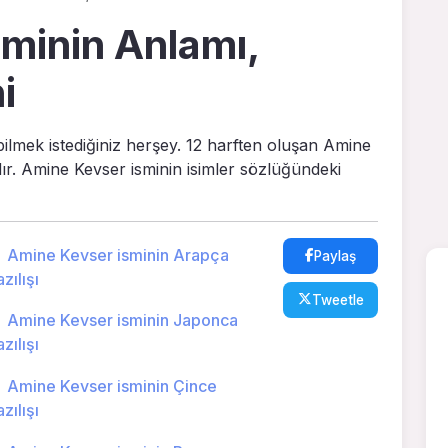
minin Anlamı,
i
bilmek istediğiniz herşey. 12 harften oluşan Amine
dır. Amine Kevser isminin isimler sözlüğündeki
Amine Kevser isminin Arapça
Paylaş
zılışı
Tweetle
Amine Kevser isminin Japonca
zılışı
Amine Kevser isminin Çince
zılışı