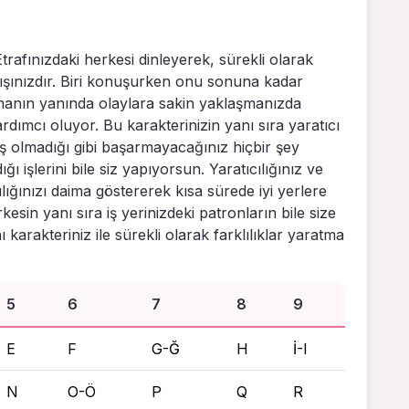
. Etrafınızdaki herkesi dinleyerek, sürekli olarak
ışınızdır. Biri konuşurken onu sonuna kadar
 olmanın yanında olaylara sakin yaklaşmanızda
mcı oluyor. Bu karakterinizin yanı sıra yaratıcı
 iş olmadığı gibi başarmayacağınız hiçbir şey
ı işlerini bile siz yapıyorsun. Yaratıcılığınız ve
lığınızı daima göstererek kısa sürede iyi yerlere
sin yanı sıra iş yerinizdeki patronların bile size
karakteriniz ile sürekli olarak farklılıklar yaratma
5
6
7
8
9
E
F
G-Ğ
H
İ-I
N
O-Ö
P
Q
R