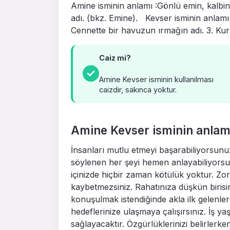
Amine isminin anlamı :Gönlü emin, kal­b
adı. (bkz. Emine). Kevser isminin anlamı 
Cennette bir havuzun ırmağın adı. 3. Kur
Caiz mi?
Amine Kevser isminin kullanılması
caizdir, sakınca yoktur.
Amine Kevser isminin anlam 
İnsanları mutlu etmeyi başarabiliyorsunu
söylenen her şeyi hemen anlayabiliyors
içinizde hiçbir zaman kötülük yoktur. Zo
kaybetmezsiniz. Rahatınıza düşkün birisi
konuşulmak istendiğinde akla ilk gelenle
hedeflerinize ulaşmaya çalışırsınız. İş ya
sağlayacaktır. Özgürlüklerinizi belirlerke