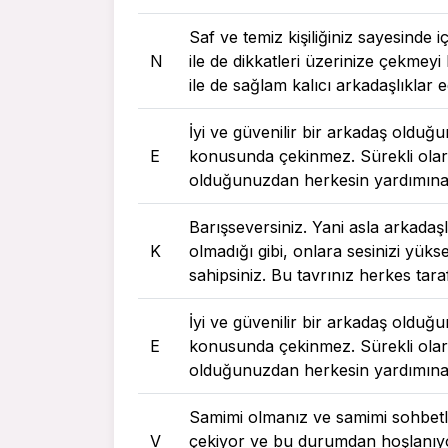
Saf ve temiz kişiliğiniz sayesinde 
N
ile de dikkatleri üzerinize çekmey
ile de sağlam kalıcı arkadaşlıklar
İyi ve güvenilir bir arkadaş oldu
E
konusunda çekinmez. Sürekli olara
olduğunuzdan herkesin yardımın
Barışseversiniz. Yani asla arkadaşl
K
olmadığı gibi, onlara sesinizi yükse
sahipsiniz. Bu tavrınız herkes tar
İyi ve güvenilir bir arkadaş oldu
E
konusunda çekinmez. Sürekli olara
olduğunuzdan herkesin yardımın
Samimi olmanız ve samimi sohbetle
V
çekiyor ve bu durumdan hoşlanıyo