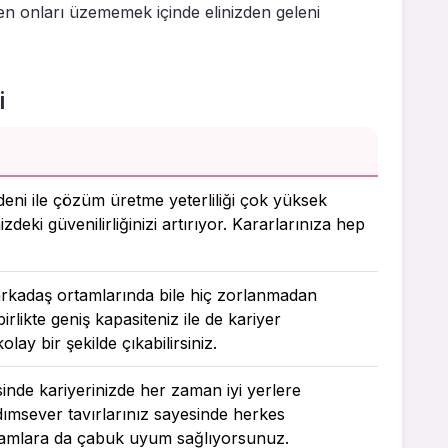
en onları üzememek içinde elinizden geleni
i
edeni ile çözüm üretme yeterliliği çok yüksek
zdeki güvenilirliğinizi artırıyor. Kararlarınıza hep
i arkadaş ortamlarında bile hiç zorlanmadan
likte geniş kapasiteniz ile de kariyer
lay bir şekilde çıkabilirsiniz.
esinde kariyerinizde her zaman iyi yerlere
ımsever tavırlarınız sayesinde herkes
ortamlara da çabuk uyum sağlıyorsunuz.