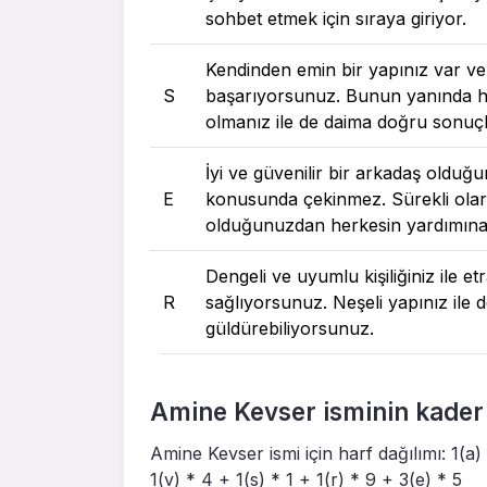
sohbet etmek için sıraya giriyor.
Kendinden emin bir yapınız var ve
S
başarıyorsunuz. Bunun yanında he
olmanız ile de daima doğru sonuç
İyi ve güvenilir bir arkadaş oldu
E
konusunda çekinmez. Sürekli olara
olduğunuzdan herkesin yardımın
Dengeli ve uyumlu kişiliğiniz ile e
R
sağlıyorsunuz. Neşeli yapınız ile d
güldürebiliyorsunuz.
Amine Kevser isminin kader 
Amine Kevser ismi için harf dağılımı: 1(a) 
1(v) * 4 + 1(s) * 1 + 1(r) * 9 + 3(e) * 5