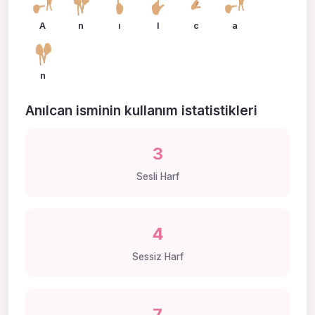
A
n
ı
l
c
a
n
Anılcan isminin kullanım istatistikleri
3
Sesli Harf
4
Sessiz Harf
7