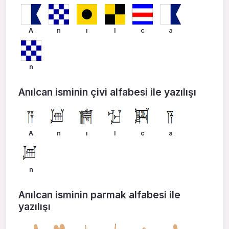
A
n
ı
l
c
a
n
Anılcan isminin çivi alfabesi ile yazılışı
A
n
ı
l
c
a
n
Anılcan isminin parmak alfabesi ile
yazılışı