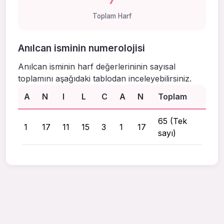
Toplam Harf
Anılcan isminin numerolojisi
Anılcan isminin harf değerlerininin sayısal
toplamını aşağıdaki tablodan inceleyebilirsiniz.
A
N
I
L
C
A
N
Toplam
65 (Tek
1
17
11
15
3
1
17
sayı)