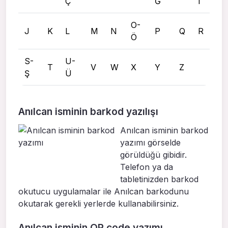
Ç
Ğ
I
O-
J
K
L
M
N
P
Q
R
Ö
S-
U-
T
V
W
X
Y
Z
Ş
Ü
Anılcan isminin barkod yazılışı
Anılcan isminin barkod
yazımı görselde
görüldüğü gibidir.
Telefon ya da
tabletinizden barkod
okutucu uygulamalar ile Anılcan barkodunu
okutarak gerekli yerlerde kullanabilirsiniz.
Anılcan isminin QR code yazımı