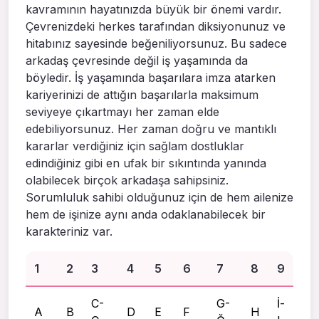
kavramının hayatınızda büyük bir önemi vardır.
Çevrenizdeki herkes tarafından diksiyonunuz ve
hitabınız sayesinde beğeniliyorsunuz. Bu sadece
arkadaş çevresinde değil iş yaşamında da
böyledir. İş yaşamında başarılara imza atarken
kariyerinizi de attığın başarılarla maksimum
seviyeye çıkartmayı her zaman elde
edebiliyorsunuz. Her zaman doğru ve mantıklı
kararlar verdiğiniz için sağlam dostluklar
edindiğiniz gibi en ufak bir sıkıntında yanında
olabilecek birçok arkadaşa sahipsiniz.
Sorumluluk sahibi olduğunuz için de hem ailenize
hem de işinize aynı anda odaklanabilecek bir
karakteriniz var.
1
2
3
4
5
6
7
8
9
C-
G-
İ-
A
B
D
E
F
H