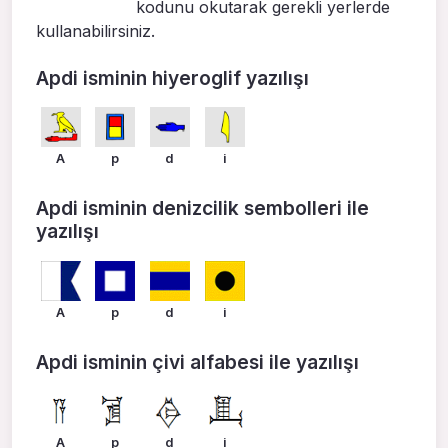
kodunu okutarak gerekli yerlerde
kullanabilirsiniz.
Apdi isminin hiyeroglif yazılışı
A
p
d
i
Apdi isminin denizcilik sembolleri ile
yazılışı
A
p
d
i
Apdi isminin çivi alfabesi ile yazılışı
A
p
d
i