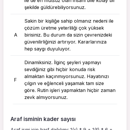
ile de en mutsuz olan insanı bile kolay bir
şekilde güldürebiliyorsunuz.
Sakin bir kişiliğe sahip olmanız nedeni ile
çözüm üretme yeterliliği çok yüksek
A
birisiniz. Bu durum da sizin çevrenizdeki
güvenilirliğinizi artırıyor. Kararlarınıza
hep saygı duyuluyor.
Dinamiksiniz. İlginç şeyleri yapmayı
sevdiğiniz gibi hiçbir konuda risk
almaktan kaçınmıyorsunuz. Hayatınızı
F
çılgın ve eğlenceli yaşamak tam size
göre. Rutin işleri yapmaktan hiçbir zaman
zevk almıyorsunuz.
Araf isminin kader sayısı
Araf ismi için harf dağılımı: 1(r) * 9 + 1(f) * 6 +