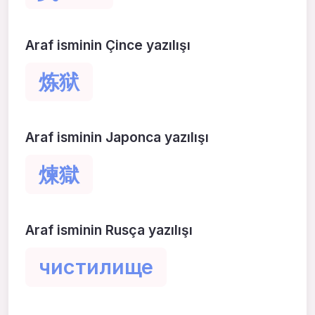
Araf isminin Çince yazılışı
炼狱
Araf isminin Japonca yazılışı
煉獄
Araf isminin Rusça yazılışı
чистилище