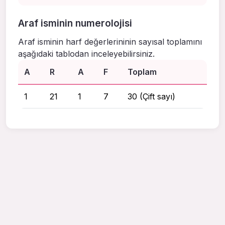
Araf isminin numerolojisi
Araf isminin harf değerlerininin sayısal toplamını
aşağıdaki tablodan inceleyebilirsiniz.
A
R
A
F
Toplam
1
21
1
7
30 (Çift sayı)