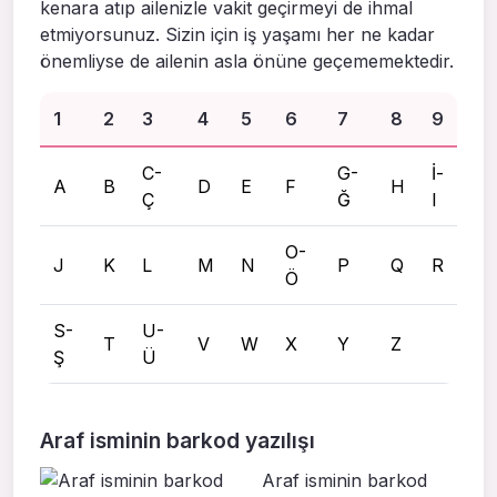
kenara atıp ailenizle vakit geçirmeyi de ihmal
etmiyorsunuz. Sizin için iş yaşamı her ne kadar
önemliyse de ailenin asla önüne geçememektedir.
1
2
3
4
5
6
7
8
9
C-
G-
İ-
A
B
D
E
F
H
Ç
Ğ
I
O-
J
K
L
M
N
P
Q
R
Ö
S-
U-
T
V
W
X
Y
Z
Ş
Ü
Araf isminin barkod yazılışı
Araf isminin barkod