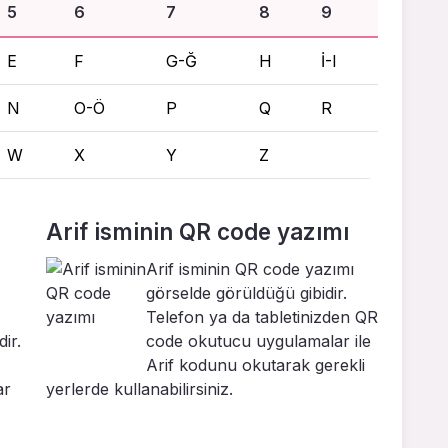
5
6
7
8
9
E
F
G-Ğ
H
İ-I
N
O-Ö
P
Q
R
W
X
Y
Z
Arif isminin QR code yazımı
Arif isminin QR code yazımı
görselde görüldüğü gibidir.
Telefon ya da tabletinizden QR
ir.
code okutucu uygulamalar ile
Arif kodunu okutarak gerekli
ar
yerlerde kullanabilirsiniz.