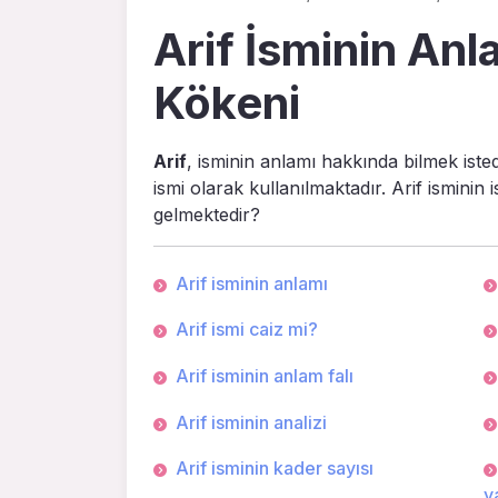
Arif İsminin Anl
Kökeni
Arif
, isminin anlamı hakkında bilmek iste
ismi olarak kullanılmaktadır. Arif isminin
gelmektedir?
Arif isminin anlamı
Arif ismi caiz mi?
Arif isminin anlam falı
Arif isminin analizi
Arif isminin kader sayısı
ya