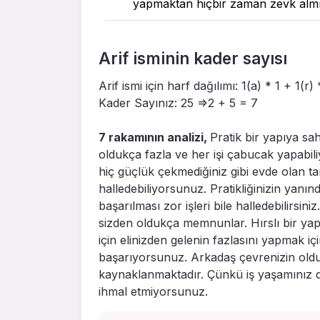
yapmaktan hiçbir zaman zevk alm
Arif isminin kader sayısı
Arif ismi için harf dağılımı: 1(a) * 1 + 1(r) 
Kader Sayınız: 25 =>2 + 5 = 7
7 rakamının analizi,
Pratik bir yapıya sah
oldukça fazla ve her işi çabucak yapabil
hiç güçlük çekmediğiniz gibi evde olan ta
halledebiliyorsunuz. Pratikliğinizin yanın
başarılması zor işleri bile halledebilirsiniz
sizden oldukça memnunlar. Hırslı bir yapı
için elinizden gelenin fazlasını yapmak 
başarıyorsunuz. Arkadaş çevrenizin oldu
kaynaklanmaktadır. Çünkü iş yaşamınız dı
ihmal etmiyorsunuz.