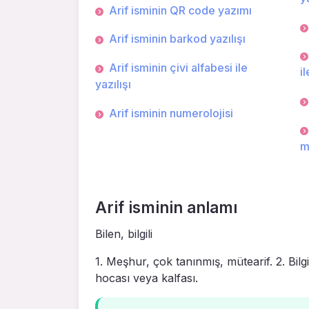
Arif isminin QR code yazımı
Arif isminin barkod yazılışı
Arif isminin çivi alfabesi ile
il
yazılışı
Arif isminin numerolojisi
m
Arif isminin anlamı
Bilen, bilgili
1. Meşhur, çok tanın­mış, mütearif. 2. Bilgi 
hocası veya kalfası.