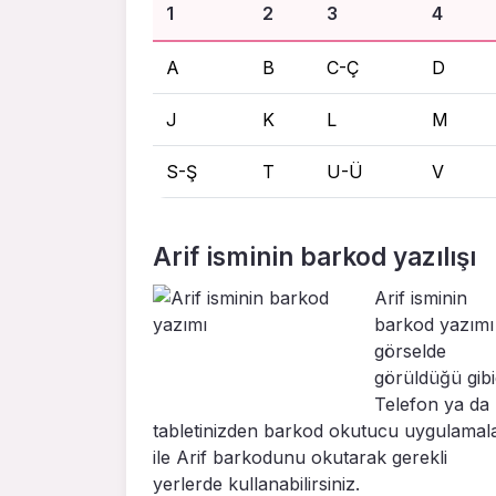
1
2
3
4
A
B
C-Ç
D
J
K
L
M
S-Ş
T
U-Ü
V
Arif isminin barkod yazılışı
Arif isminin
barkod yazımı
görselde
görüldüğü gibid
Telefon ya da
tabletinizden barkod okutucu uygulamal
ile Arif barkodunu okutarak gerekli
yerlerde kullanabilirsiniz.