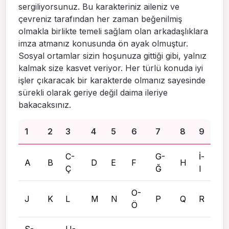
sergiliyorsunuz. Bu karakteriniz aileniz ve
çevreniz tarafından her zaman beğenilmiş
olmakla birlikte temeli sağlam olan arkadaşlıklara
imza atmanız konusunda ön ayak olmuştur.
Sosyal ortamlar sizin hoşunuza gittiği gibi, yalnız
kalmak size kasvet veriyor. Her türlü konuda iyi
işler çıkaracak bir karakterde olmanız sayesinde
sürekli olarak geriye değil daima ileriye
bakacaksınız.
1
2
3
4
5
6
7
8
9
C-
G-
İ-
A
B
D
E
F
H
Ç
Ğ
I
O-
J
K
L
M
N
P
Q
R
Ö
S-
U-