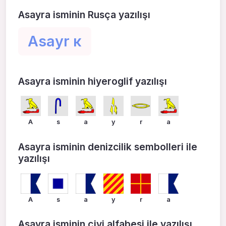
Asayra isminin Rusça yazılışı
Asayr к
Asayra isminin hiyeroglif yazılışı
A
s
a
y
r
a
Asayra isminin denizcilik sembolleri ile
yazılışı
A
s
a
y
r
a
Asayra isminin çivi alfabesi ile yazılışı