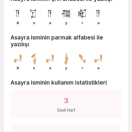
A
s
a
y
r
a
Asayra isminin parmak alfabesi ile
yazılışı
A
s
a
y
r
a
Asayra isminin kullanım istatistikleri
3
Sesli Harf