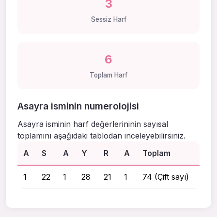
3
Sessiz Harf
6
Toplam Harf
Asayra isminin numerolojisi
Asayra isminin harf değerlerininin sayısal
toplamını aşağıdaki tablodan inceleyebilirsiniz.
A
S
A
Y
R
A
Toplam
1
22
1
28
21
1
74 (Çift sayı)