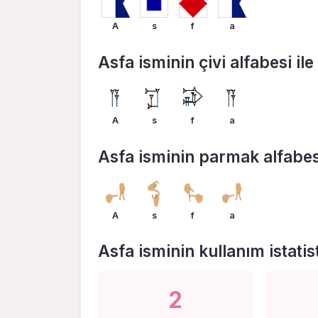
A
s
f
a
Asfa isminin çivi alfabesi ile 
A
s
f
a
Asfa isminin parmak alfabesi 
A
s
f
a
Asfa isminin kullanım istatist
2