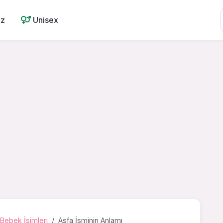
ız
Unisex
Bebek İsimleri
Asfa İsminin Anlamı