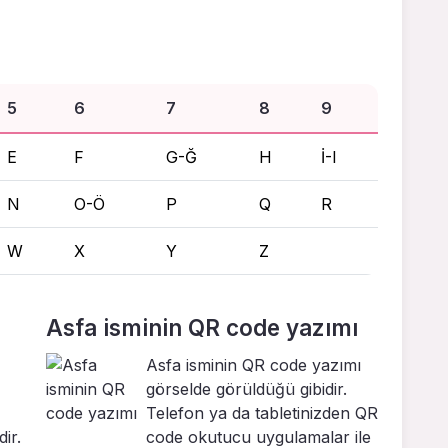
5
6
7
8
9
E
F
G-Ğ
H
İ-I
N
O-Ö
P
Q
R
W
X
Y
Z
Asfa isminin QR code yazımı
Asfa isminin QR code yazımı
görselde görüldüğü gibidir.
Telefon ya da tabletinizden QR
ir.
code okutucu uygulamalar ile