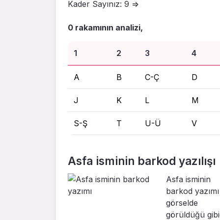
Kader Sayınız: 9 =>
0 rakamının analizi,
1
2
3
4
A
B
C-Ç
D
J
K
L
M
S-Ş
T
U-Ü
V
Asfa isminin barkod yazılışı
Asfa isminin
barkod yazımı
görselde
görüldüğü gibid