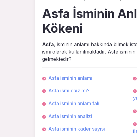
Asfa İsminin Anl
Kökeni
Asfa
, isminin anlamı hakkında bilmek ist
ismi olarak kullanılmaktadır. Asfa isminin
gelmektedir?
Asfa isminin anlamı
Asfa ismi caiz mi?
ya
Asfa isminin anlam falı
Asfa isminin analizi
Asfa isminin kader sayısı
il