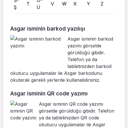
S-
U-
T
V
W
X
Y
Z
Ş
Ü
Asgar isminin barkod yazılışı
Asgar isminin barkod
yazımı görselde
görüldüğü gibidir.
Telefon ya da
tabletinizden barkod
okutucu uygulamalar ile Asgar barkodunu
okutarak gerekli yerlerde kullanabilirsiniz.
Asgar isminin QR code yazımı
Asgar isminin QR code yazımı
görselde görüldüğü gibidir. Telefon
ya da tabletinizden QR code
okutucu uygulamalar ile Asgar