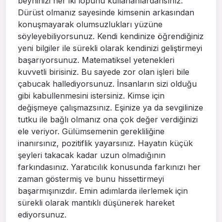
beyninizi her iki lopunu kullananlardansınız.
Dürüst olmanız sayesinde kimsenin arkasından
konuşmayarak olumsuzlukları yüzüne
söyleyebiliyorsunuz. Kendi kendinize öğrendiğiniz
yeni bilgiler ile sürekli olarak kendinizi geliştirmeyi
başarıyorsunuz. Matematiksel yetenekleri
kuvvetli birisiniz. Bu sayede zor olan işleri bile
çabucak hallediyorsunuz. İnsanların sizi olduğu
gibi kabullenmesini istersiniz. Kimse için
değişmeye çalışmazsınız. Eşinize ya da sevgilinize
tutku ile bağlı olmanız ona çok değer verdiğinizi
ele veriyor. Gülümsemenin gerekliliğine
inanırsınız, pozitiflik yayarsınız. Hayatın küçük
şeyleri takacak kadar uzun olmadığının
farkındasınız. Yaratıcılık konusunda farkınızı her
zaman göstermiş ve bunu hissettirmeyi
başarmışınızdır. Emin adımlarda ilerlemek için
sürekli olarak mantıklı düşünerek hareket
ediyorsunuz.