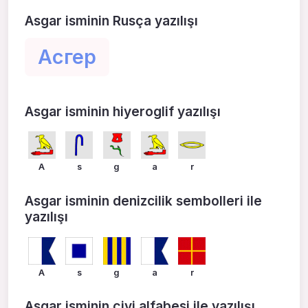
Asgar isminin Rusça yazılışı
Асгер
Asgar isminin hiyeroglif yazılışı
A
s
g
a
r
Asgar isminin denizcilik sembolleri ile
yazılışı
A
s
g
a
r
Asgar isminin çivi alfabesi ile yazılışı