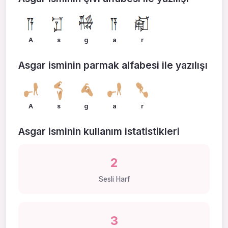
A
s
g
a
r
Asgar isminin parmak alfabesi ile yazılışı
A
s
g
a
r
Asgar isminin kullanım istatistikleri
2
Sesli Harf
3