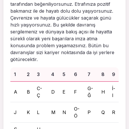
tarafından beğeniliyorsunuz. Etrafınıza pozitif
bakmanız ile de hayatı dolu dolu yaşıyorsunuz.
Çevrenize ve hayata gülücükler saçarak günü
hızlı yaşıyorsunuz. Bu şekilde davranış
sergilemeniz ve dünyaya bakış açısı ile hayatta
sürekli olarak yeni başarılara imza atma
konusunda problem yaşamazsınız. Bütün bu
davranışlar sizi kariyer noktasında da iyi yerlere
götürecektir.
1
2
3
4
5
6
7
8
9
C-
G-
İ-
A
B
D
E
F
H
Ç
Ğ
I
O-
J
K
L
M
N
P
Q
R
Ö