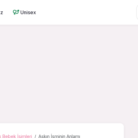
ız
Unisex
 Bebek İsimleri
Aşkın İsminin Anlamı