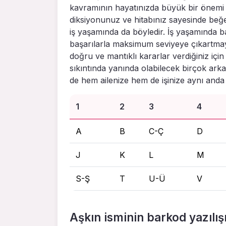
kavramının hayatınızda büyük bir önemi 
diksiyonunuz ve hitabınız sayesinde beğ
iş yaşamında da böyledir. İş yaşamında ba
başarılarla maksimum seviyeye çıkartma
doğru ve mantıklı kararlar verdiğiniz için
sıkıntında yanında olabilecek birçok ark
de hem ailenize hem de işinize aynı anda 
1
2
3
4
A
B
C-Ç
D
J
K
L
M
S-Ş
T
U-Ü
V
Aşkın isminin barkod yazılış