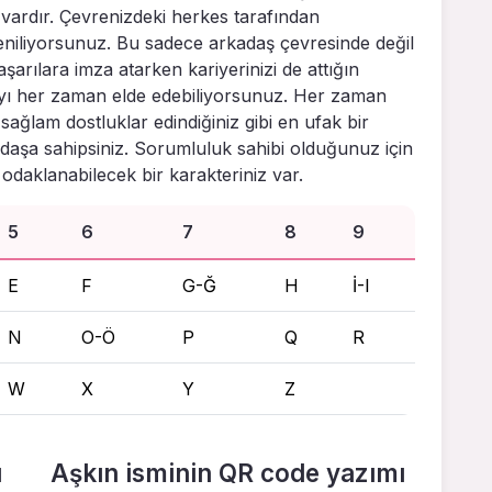
vardır. Çevrenizdeki herkes tarafından
eniliyorsunuz. Bu sadece arkadaş çevresinde değil
şarılara imza atarken kariyerinizi de attığın
yı her zaman elde edebiliyorsunuz. Her zaman
 sağlam dostluklar edindiğiniz gibi en ufak bir
adaşa sahipsiniz. Sorumluluk sahibi olduğunuz için
odaklanabilecek bir karakteriniz var.
5
6
7
8
9
E
F
G-Ğ
H
İ-I
N
O-Ö
P
Q
R
W
X
Y
Z
ı
Aşkın isminin QR code yazımı