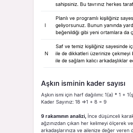
sahipsiniz. Bu tavrınız herkes tara
Planlı ve programlı kişiliğiniz say
I
geliyorsunuz. Bunun yanında yardı
beğenildiği gibi yeni ortamlara d
Saf ve temiz kişiliğiniz sayesinde 
N
ile de dikkatleri üzerinize çekmey
ile de sağlam kalıcı arkadaşlıklar
Aşkın isminin kader sayısı
Aşkın ismi için harf dağılımı: 1(a) * 1 + 1(ş
Kader Sayınız: 18 =>1 + 8 = 9
9 rakamının analizi,
İnce düşünceli karak
ağzınızdan çıkan her kelimeyi ölçerek v
arkadaşlarınıza ve ailenize değer veren dos