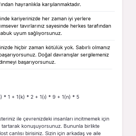
fından hayranlıkla karşılanmaktadır.
esinde kariyerinizde her zaman iyi yerlere
msever tavırlarınız sayesinde herkes tarafından
a çabuk uyum sağlıyorsunuz.
içinizde hiçbir zaman kötülük yok. Sabırlı olmanız
i başarıyorsunuz. Doğal davranışlar sergilemeniz
 edinmeyi başarıyorsunuz.
) * 1 + 1(k) * 2 + 1(ı) * 9 + 1(n) * 5
teriniz ile çevrenizdeki insanları incitmemek için
e tartarak konuşuyorsunuz. Bununla birlikte
t canlısı birisiniz. Sizin için arkadaş ve aile