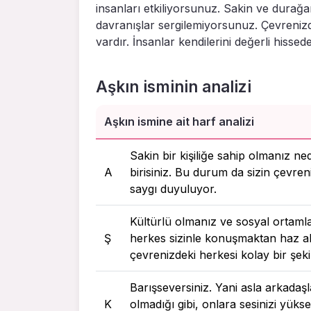
insanları etkiliyorsunuz. Sakin ve durağan 
davranışlar sergilemiyorsunuz. Çevrenizd
vardır. İnsanlar kendilerini değerli hissede
Aşkın isminin analizi
Aşkın ismine ait harf analizi
Sakin bir kişiliğe sahip olmanız ne
A
birisiniz. Bu durum da sizin çevreni
saygı duyuluyor.
Kültürlü olmanız ve sosyal ortaml
Ş
herkes sizinle konuşmaktan haz alı
çevrenizdeki herkesi kolay bir şeki
Barışseversiniz. Yani asla arkadaşla
K
olmadığı gibi, onlara sesinizi yükse