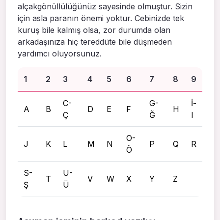
alçakgönüllülüğünüz sayesinde olmuştur. Sizin
için asla paranın önemi yoktur. Cebinizde tek
kuruş bile kalmış olsa, zor durumda olan
arkadaşınıza hiç tereddüte bile düşmeden
yardımcı oluyorsunuz.
1
2
3
4
5
6
7
8
9
C-
G-
İ-
A
B
D
E
F
H
Ç
Ğ
I
O-
J
K
L
M
N
P
Q
R
Ö
S-
U-
T
V
W
X
Y
Z
Ş
Ü