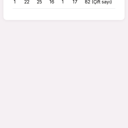
1
22
25
16
1
17
82 (Çift sayı)