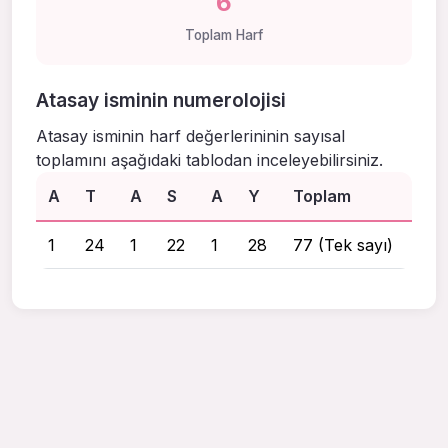
6
Toplam Harf
Atasay isminin numerolojisi
Atasay isminin harf değerlerininin sayısal
toplamını aşağıdaki tablodan inceleyebilirsiniz.
A
T
A
S
A
Y
Toplam
1
24
1
22
1
28
77 (Tek sayı)