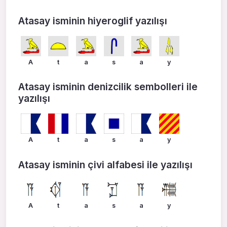
Atasay isminin hiyeroglif yazılışı
A
t
a
s
a
y
Atasay isminin denizcilik sembolleri ile
yazılışı
A
t
a
s
a
y
Atasay isminin çivi alfabesi ile yazılışı
A
t
a
s
a
y