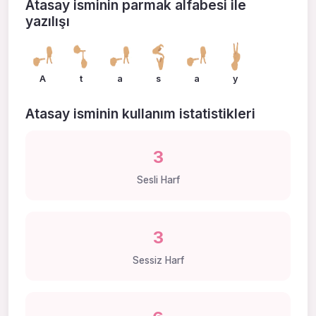
Atasay isminin parmak alfabesi ile
yazılışı
A
t
a
s
a
y
Atasay isminin kullanım istatistikleri
3
Sesli Harf
3
Sessiz Harf