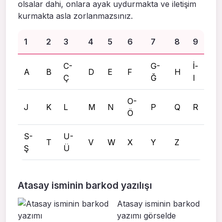
olsalar dahi, onlara ayak uydurmakta ve iletişim
kurmakta asla zorlanmazsınız.
1
2
3
4
5
6
7
8
9
C-
G-
İ-
A
B
D
E
F
H
Ç
Ğ
I
O-
J
K
L
M
N
P
Q
R
Ö
S-
U-
T
V
W
X
Y
Z
Ş
Ü
Atasay isminin barkod yazılışı
Atasay isminin barkod
yazımı görselde